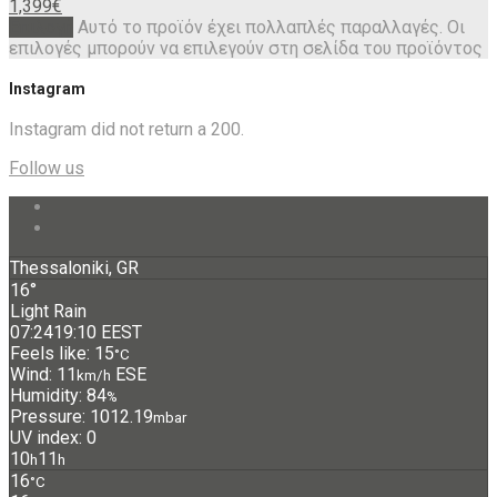
1,399
€
Επιλογή
Αυτό το προϊόν έχει πολλαπλές παραλλαγές. Οι
επιλογές μπορούν να επιλεγούν στη σελίδα του προϊόντος
Instagram
Instagram did not return a 200.
Follow us
Thessaloniki, GR
16°
Light Rain
07:24
19:10 EEST
Feels like: 15
°C
Wind: 11
ESE
km/h
Humidity: 84
%
Pressure: 1012.19
mbar
UV index: 0
10
11
h
h
16
°C