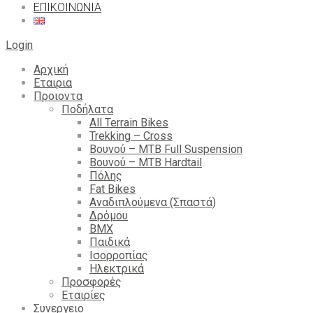
ΕΠΙΚΟΙΝΩΝΙΑ
Login
Αρχική
Εταιρια
Προιοντα
Ποδήλατα
All Terrain Bikes
Trekking – Cross
Βουνού – MTB Full Suspension
Βουνού – MTB Hardtail
Πόλης
Fat Bikes
Αναδιπλούμενα (Σπαστά)
Δρόμου
BMX
Παιδικά
Ισορροπίας
Ηλεκτρικά
Προσφορές
Εταιρίες
Συνεργειο