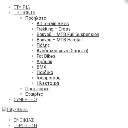
ΕΤΑΙΡΙΑ
ΠΡΟΙΟΝΤΑ
Ποδήλατα
All Terrain Bikes
Trekking – Cross
Βουνού – MTB Full Suspension
Βουνού – MTB Hardtail
Πόλης
Αναδιπλούμενα (Σπαστά)
Fat Bikes
Δρόμου
ΒΜΧ
Παιδικά
Ισορροπίας
Ηλεκτρικά
Προσφορές
Εταιρίες
ΣΥΝΕΡΓΕΙΟ
ΕΝΟΙΚΙΑΣΗ
ΠΕΡΙΉΓΗΣΗ