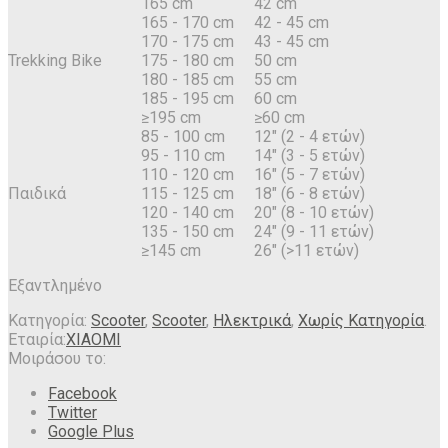
165 cm
42 cm
165 - 170 cm
42 - 45 cm
170 - 175 cm
43 - 45 cm
Trekking Bike
175 - 180 cm
50 cm
180 - 185 cm
55 cm
185 - 195 cm
60 cm
≥195 cm
≥60 cm
85 - 100 cm
12" (2 - 4 ετών)
95 - 110 cm
14" (3 - 5 ετών)
110 - 120 cm
16" (5 - 7 ετών)
Παιδικά
115 - 125 cm
18" (6 - 8 ετών)
120 - 140 cm
20" (8 - 10 ετών)
135 - 150 cm
24" (9 - 11 ετών)
≥145 cm
26" (>11 ετών)
Εξαντλημένο
Κατηγορία:
Scooter
,
Scooter
,
Ηλεκτρικά
,
Χωρίς Κατηγορία
.
Εταιρία:
XIAOMI
Μοιράσου το:
Facebook
Twitter
Google Plus