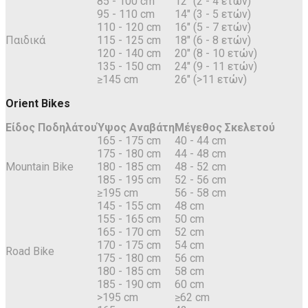
85 - 100 cm
12" (2 - 4 ετών)
95 - 110 cm
14" (3 - 5 ετών)
110 - 120 cm
16" (5 - 7 ετών)
Παιδικά
115 - 125 cm
18" (6 - 8 ετών)
120 - 140 cm
20" (8 - 10 ετών)
135 - 150 cm
24" (9 - 11 ετών)
≥145 cm
26" (>11 ετών)
Orient Bikes
Είδος Ποδηλάτου
Ύψος Αναβάτη
Μέγεθος Σκελετού
165 - 175 cm
40 - 44 cm
175 - 180 cm
44 - 48 cm
Mountain Bike
180 - 185 cm
48 - 52 cm
185 - 195 cm
52 - 56 cm
≥195 cm
56 - 58 cm
145 - 155 cm
48 cm
155 - 165 cm
50 cm
165 - 170 cm
52 cm
170 - 175 cm
54 cm
Road Bike
175 - 180 cm
56 cm
180 - 185 cm
58 cm
185 - 190 cm
60 cm
>195 cm
≥62 cm