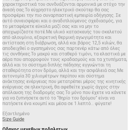
χαρακτηριστικά του συνδυάζονται αρμονικά με στόχο την
άνεσή σας.Το εύχρηστο ηλεκτρικό σκούτερ θα σας
προσφέρει την πιο συναρπαστική εμπειρία οδήγησης. Σε
αυτό συνεισφέρει και ο αναδιπλούμενος σχεδιασμός, για
το μεταφέρετε εύκολα μαζί σας και να μην το
αποχωρίζεστε ποτέ.Με υλικό κατασκευής του σκελετού
από αλουμίνιο, εξαιρετική θερμική αγωγιμότητα και
αντίσταση στη διάβρωση, αλλά και βάρος 12,5 κιλών, θα
αποδειχθεί ο αγαπημένος σας παρτενέρ κάτω από όλες
τις συνθήκες.Το μακρύ και σταθερό τιμόνι, τα ελαστικά με
αέρα που απορροφούν τους κραδασμούς και τα χτυπήματα,
αλλά και το σύστημα διπλής πέδησης εγγυώνται τη
σταθερότητα στον δρόμο, αλλά και την ασφάλειά σας.Με
αυτονομία 30 χιλιομέτρων περίπου και σύστημα
ανάκτησης ενέργειας που μετατρέπει μέρος της κινητικής
ενέργειας σε ηλεκτρική, θα αφεθείτε χωρίς άγχος στην
απόλαυση της διαδρομής σας.Το μόνο που έχετε να κάνετε
για να ξυπνήσετε αυτό το “θηρίο του δρόμου” είναι να
πατήσετε ένα κουμπί και μέσα σε 1 λεπτό… φύγατε!
Εξαντλημένο
Size Guide
Οδηγος μεγεθων ποδηλατων