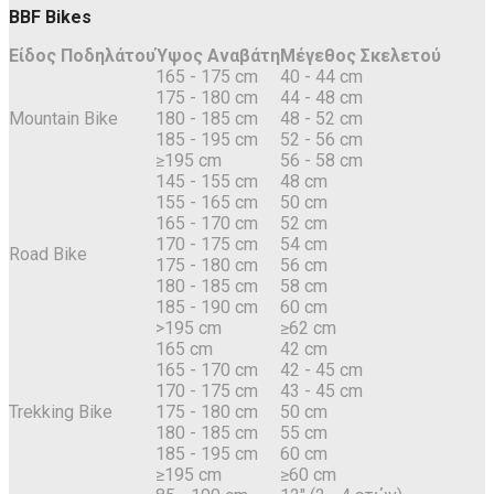
BBF Bikes
Είδος Ποδηλάτου
Ύψος Αναβάτη
Μέγεθος Σκελετού
165 - 175 cm
40 - 44 cm
175 - 180 cm
44 - 48 cm
Mountain Bike
180 - 185 cm
48 - 52 cm
185 - 195 cm
52 - 56 cm
≥195 cm
56 - 58 cm
145 - 155 cm
48 cm
155 - 165 cm
50 cm
165 - 170 cm
52 cm
170 - 175 cm
54 cm
Road Bike
175 - 180 cm
56 cm
180 - 185 cm
58 cm
185 - 190 cm
60 cm
>195 cm
≥62 cm
165 cm
42 cm
165 - 170 cm
42 - 45 cm
170 - 175 cm
43 - 45 cm
Trekking Bike
175 - 180 cm
50 cm
180 - 185 cm
55 cm
185 - 195 cm
60 cm
≥195 cm
≥60 cm