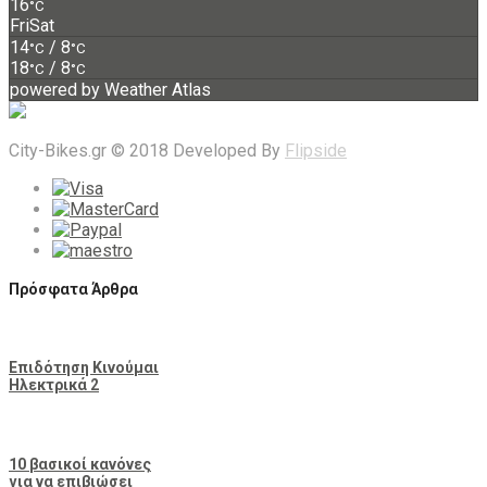
16
°C
Fri
Sat
14
/ 8
°C
°C
18
/ 8
°C
°C
powered by
Weather Atlas
City-Bikes.gr © 2018 Developed By
Flipside
Πρόσφατα Άρθρα
Επιδότηση Κινούμαι
Ηλεκτρικά 2
10 βασικοί κανόνες
για να επιβιώσει