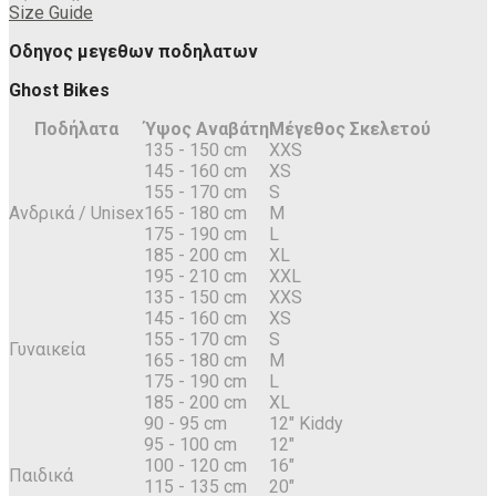
Size Guide
Οδηγος μεγεθων ποδηλατων
Ghost Bikes
Ποδήλατα
Ύψος Αναβάτη
Μέγεθος Σκελετού
135 - 150 cm
XXS
145 - 160 cm
XS
155 - 170 cm
S
Ανδρικά / Unisex
165 - 180 cm
M
175 - 190 cm
L
185 - 200 cm
XL
195 - 210 cm
XXL
135 - 150 cm
XXS
145 - 160 cm
XS
155 - 170 cm
S
Γυναικεία
165 - 180 cm
M
175 - 190 cm
L
185 - 200 cm
XL
90 - 95 cm
12" Kiddy
95 - 100 cm
12"
100 - 120 cm
16"
Παιδικά
115 - 135 cm
20"