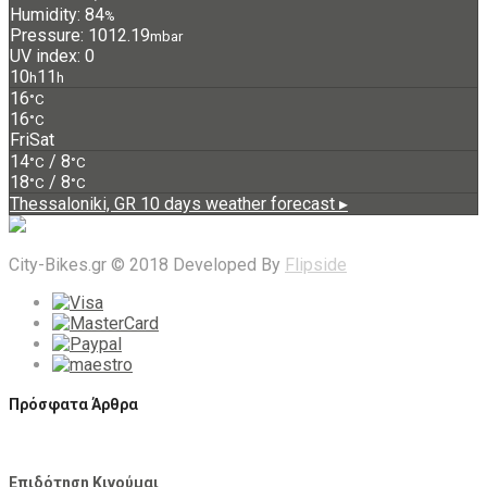
Humidity: 84
%
Pressure: 1012.19
mbar
UV index: 0
10
11
h
h
16
°C
16
°C
Fri
Sat
14
/ 8
°C
°C
18
/ 8
°C
°C
Thessaloniki, GR
10 days weather forecast ▸
City-Bikes.gr © 2018 Developed By
Flipside
Πρόσφατα Άρθρα
Επιδότηση Κινούμαι