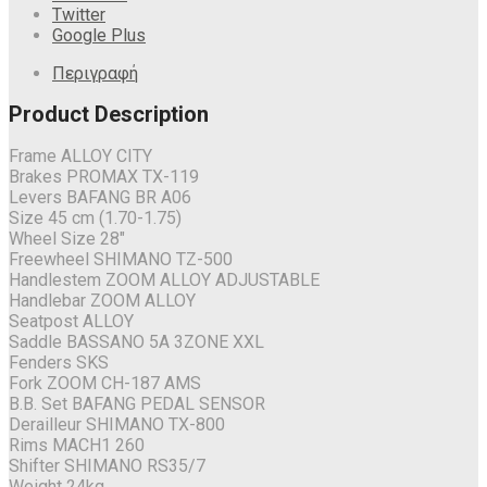
Twitter
Google Plus
Περιγραφή
Product Description
Frame
ALLOY CITY
Brakes
PROMAX TX-119
Levers
BAFANG BR A06
Size
45 cm (1.70-1.75)
Wheel Size
28″
Freewheel
SHIMANO TZ-500
Handlestem
ZOOM ALLOY ADJUSTABLE
Handlebar
ZOOM ALLOY
Seatpost
ALLOY
Saddle
BASSANO 5A 3ZONE XXL
Fenders
SKS
Fork
ZOOM CH-187 AMS
B.B. Set
BAFANG PEDAL SENSOR
Derailleur
SHIMANO TX-800
Rims
MACH1 260
Shifter
SHIMANO RS35/7
Weight
24kg