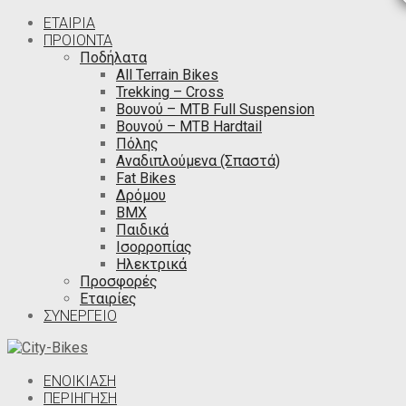
ΕΤΑΙΡΙΑ
ΠΡΟΙΟΝΤΑ
Ποδήλατα
All Terrain Bikes
Trekking – Cross
Βουνού – MTB Full Suspension
Βουνού – MTB Hardtail
Πόλης
Αναδιπλούμενα (Σπαστά)
Fat Bikes
Δρόμου
ΒΜΧ
Παιδικά
Ισορροπίας
Ηλεκτρικά
Προσφορές
Εταιρίες
ΣΥΝΕΡΓΕΙΟ
ΕΝΟΙΚΙΑΣΗ
ΠΕΡΙΉΓΗΣΗ