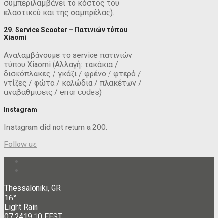
συμπεριλαμβάνει το κόστος του
ελαστικού και της σαμπρέλας).
29. Service Scooter – Πατινιών τύπου
Xiaomi
Αναλαμβάνουμε το service πατινιών
τύπου Xiaomi (Αλλαγή: τακάκια /
δισκόπλακες / γκάζι / φρένο / φτερό /
ντίζες / φώτα / καλώδια / πλακέτων /
αναβαθμίσεις / error codes)
Instagram
Instagram did not return a 200.
Follow us
Thessaloniki, GR
16°
Light Rain
07:24
19:10 EEST