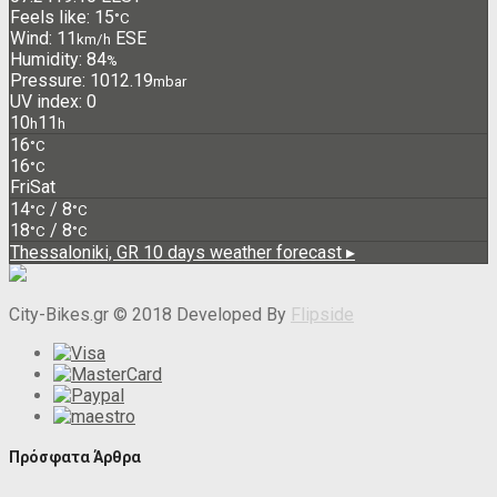
Feels like: 15
°C
Wind: 11
ESE
km/h
Humidity: 84
%
Pressure: 1012.19
mbar
UV index: 0
10
11
h
h
16
°C
16
°C
Fri
Sat
14
/ 8
°C
°C
18
/ 8
°C
°C
Thessaloniki, GR
10 days weather forecast ▸
City-Bikes.gr © 2018 Developed By
Flipside
Πρόσφατα Άρθρα