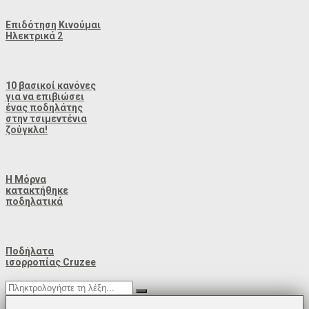
Επιδότηση Κινούμαι
Ηλεκτρικά 2
10 βασικοί κανόνες
για να επιβιώσει
ένας ποδηλάτης
στην τσιμεντένια
ζούγκλα!
Η Μόρνα
κατακτήθηκε
ποδηλατικά
Ποδήλατα
ισορροπίας Cruzee