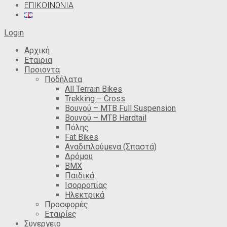
ΕΠΙΚΟΙΝΩΝΙΑ
Login
Αρχική
Εταιρια
Προιοντα
Ποδήλατα
All Terrain Bikes
Trekking – Cross
Βουνού – MTB Full Suspension
Βουνού – MTB Hardtail
Πόλης
Fat Bikes
Αναδιπλούμενα (Σπαστά)
Δρόμου
BMX
Παιδικά
Ισορροπίας
Ηλεκτρικά
Προσφορές
Εταιρίες
Συνεργειο