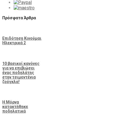
Πρόσφατα Άρθρα
Επιδότηση Κινούμαι
Ηλεκτρικά 2
10 βασικοί κανόνες
για να επιβιώσει
ένας ποδηλάτης
στην τσιμεντένια
ζούγκλα!
Η Μόρνα
κατακτήθηκε
ποδηλατικά