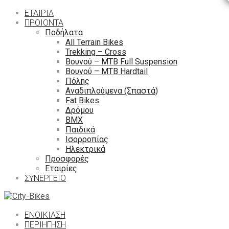
ΕΤΑΙΡΙΑ
ΠΡΟΙΟΝΤΑ
Ποδήλατα
All Terrain Bikes
Trekking – Cross
Βουνού – MTB Full Suspension
Βουνού – MTB Hardtail
Πόλης
Αναδιπλούμενα (Σπαστά)
Fat Bikes
Δρόμου
ΒΜΧ
Παιδικά
Ισορροπίας
Ηλεκτρικά
Προσφορές
Εταιρίες
ΣΥΝΕΡΓΕΙΟ
ΕΝΟΙΚΙΑΣΗ
ΠΕΡΙΉΓΗΣΗ