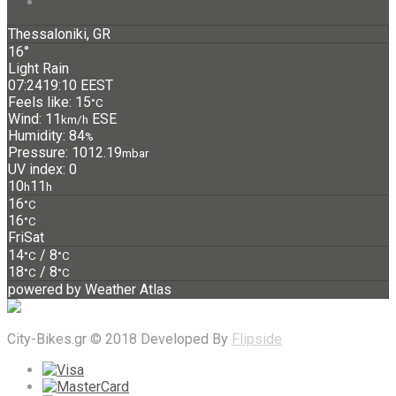
Thessaloniki, GR
16°
Light Rain
07:24
19:10 EEST
Feels like: 15
°C
Wind: 11
ESE
km/h
Humidity: 84
%
Pressure: 1012.19
mbar
UV index: 0
10
11
h
h
16
°C
16
°C
Fri
Sat
14
/ 8
°C
°C
18
/ 8
°C
°C
powered by
Weather Atlas
City-Bikes.gr © 2018 Developed By
Flipside