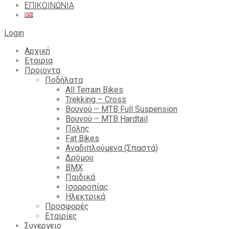
ΕΠΙΚΟΙΝΩΝΙΑ
Login
Αρχική
Εταιρια
Προιοντα
Ποδήλατα
All Terrain Bikes
Trekking – Cross
Βουνού – MTB Full Suspension
Βουνού – MTB Hardtail
Πόλης
Fat Bikes
Αναδιπλούμενα (Σπαστά)
Δρόμου
BMX
Παιδικά
Ισορροπίας
Ηλεκτρικά
Προσφορές
Εταιρίες
Συνεργειο