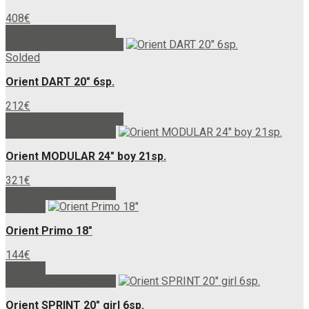
προϊόντος
επιλεγούν
408
€
στη
Προσθήκη στο καλάθι
σελίδα
Διαβάστε περισσότερα
του
Solded
προϊόντος
Orient DART 20″ 6sp.
212
€
Διαβάστε περισσότερα
Προσθήκη στο καλάθι
Orient MODULAR 24″ boy 21sp.
321
€
Προσθήκη στο καλάθι
Αυτό
Επιλογή
το
Orient Primo 18″
προϊόν
έχει
144
€
πολλαπλές
Αυτό
Επιλογή
παραλλαγές.
το
Προσθήκη στο καλάθι
Οι
προϊόν
επιλογές
Orient SPRINT 20″ girl 6sp.
έχει