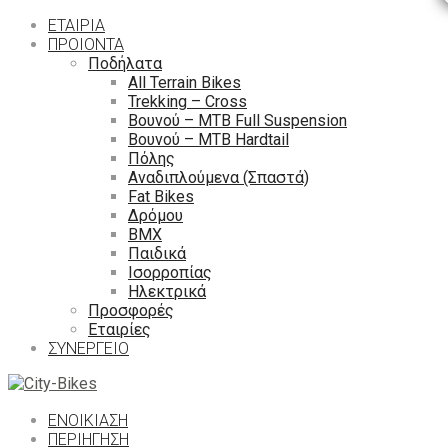
ΕΤΑΙΡΙΑ
ΠΡΟΙΟΝΤΑ
Ποδήλατα
All Terrain Bikes
Trekking – Cross
Βουνού – MTB Full Suspension
Βουνού – MTB Hardtail
Πόλης
Αναδιπλούμενα (Σπαστά)
Fat Bikes
Δρόμου
ΒΜΧ
Παιδικά
Ισορροπίας
Ηλεκτρικά
Προσφορές
Εταιρίες
ΣΥΝΕΡΓΕΙΟ
ΕΝΟΙΚΙΑΣΗ
ΠΕΡΙΉΓΗΣΗ