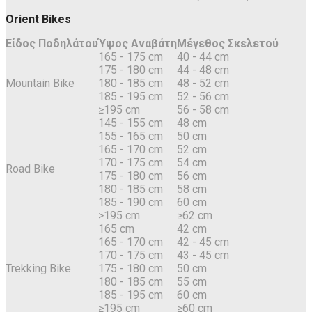
Orient Bikes
Είδος Ποδηλάτου
Ύψος Αναβάτη
Μέγεθος Σκελετού
165 - 175 cm
40 - 44 cm
175 - 180 cm
44 - 48 cm
Mountain Bike
180 - 185 cm
48 - 52 cm
185 - 195 cm
52 - 56 cm
≥195 cm
56 - 58 cm
145 - 155 cm
48 cm
155 - 165 cm
50 cm
165 - 170 cm
52 cm
170 - 175 cm
54 cm
Road Bike
175 - 180 cm
56 cm
180 - 185 cm
58 cm
185 - 190 cm
60 cm
>195 cm
≥62 cm
165 cm
42 cm
165 - 170 cm
42 - 45 cm
170 - 175 cm
43 - 45 cm
Trekking Bike
175 - 180 cm
50 cm
180 - 185 cm
55 cm
185 - 195 cm
60 cm
≥195 cm
≥60 cm