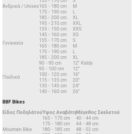
155 - 170 cm
S
Ανδρικά / Unisex
165 - 180 cm
M
175 - 190 cm
L
185 - 200 cm
XL
195 - 210 cm
XXL
135 - 150 cm
XXS
145 - 160 cm
XS
155 - 170 cm
S
Γυναικεία
165 - 180 cm
M
175 - 190 cm
L
185 - 200 cm
XL
90 - 95 cm
12" Kiddy
95 - 100 cm
12"
100 - 120 cm
16"
Παιδικά
115 - 135 cm
20"
130 - 145 cm
24"
140 - 160 cm
26"
BBF Bikes
Είδος Ποδηλάτου
Ύψος Αναβάτη
Μέγεθος Σκελετού
165 - 175 cm
40 - 44 cm
175 - 180 cm
44 - 48 cm
Mountain Bike
180 - 185 cm
48 - 52 cm