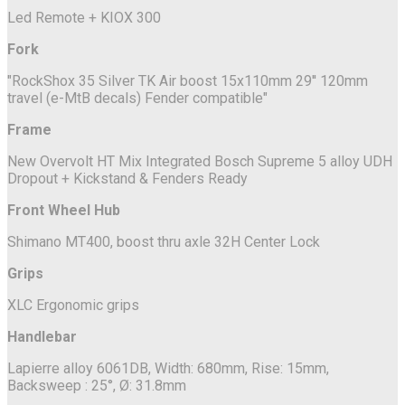
Led Remote + KIOX 300
Fork
"RockShox 35 Silver TK Air boost 15x110mm 29'' 120mm
travel (e-MtB decals) Fender compatible"
Frame
New Overvolt HT Mix Integrated Bosch Supreme 5 alloy UDH
Dropout + Kickstand & Fenders Ready
Front Wheel Hub
Shimano MT400, boost thru axle 32H Center Lock
Grips
XLC Ergonomic grips
Handlebar
Lapierre alloy 6061DB, Width: 680mm, Rise: 15mm,
Backsweep : 25°, Ø: 31.8mm