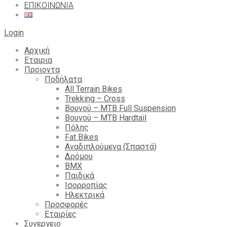
ΕΠΙΚΟΙΝΩΝΙΑ
Login
Αρχική
Εταιρια
Προιοντα
Ποδήλατα
All Terrain Bikes
Trekking – Cross
Βουνού – MTB Full Suspension
Βουνού – MTB Hardtail
Πόλης
Fat Bikes
Αναδιπλούμενα (Σπαστά)
Δρόμου
BMX
Παιδικά
Ισορροπίας
Ηλεκτρικά
Προσφορές
Εταιρίες
Συνεργειο