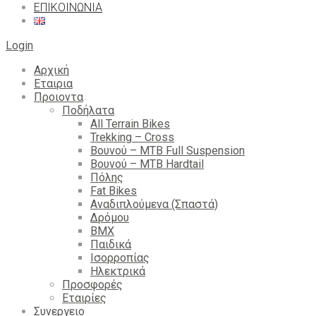
ΕΠΙΚΟΙΝΩΝΙΑ
Login
Αρχική
Εταιρια
Προιοντα
Ποδήλατα
All Terrain Bikes
Trekking – Cross
Βουνού – MTB Full Suspension
Βουνού – MTB Hardtail
Πόλης
Fat Bikes
Αναδιπλούμενα (Σπαστά)
Δρόμου
BMX
Παιδικά
Ισορροπίας
Ηλεκτρικά
Προσφορές
Εταιρίες
Συνεργειο