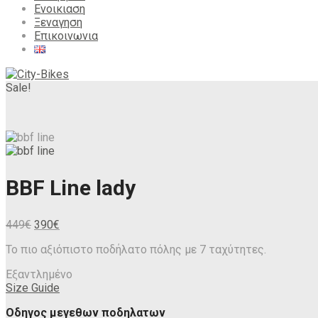
Ενοικιαση
Ξεναγηση
Επικοινωνια
Sale!
BBF Line lady
Original
Η
449
€
390
€
price
τρέχουσα
Το πιο αξιόπιστο ποδήλατο πόλης με 7 ταχύτητες.
was:
τιμή
449€.
είναι:
Εξαντλημένο
390€.
Size Guide
Οδηγος μεγεθων ποδηλατων