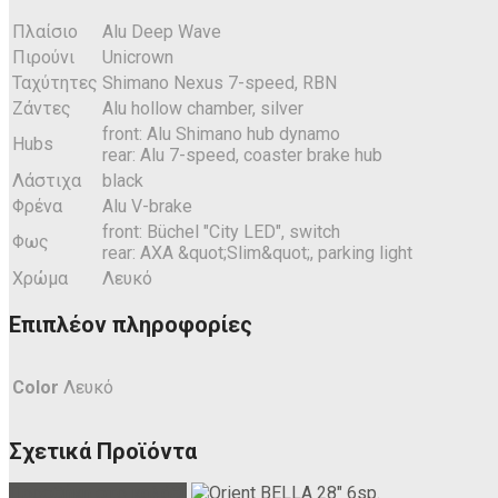
Πλαίσιο
Alu Deep Wave
Πιρούνι
Unicrown
Ταχύτητες
Shimano Nexus 7-speed, RBN
Ζάντες
Alu hollow chamber, silver
front: Alu Shimano hub dynamo
Hubs
rear: Alu 7-speed, coaster brake hub
Λάστιχα
black
Φρένα
Alu V-brake
front: Büchel "City LED", switch
Φως
rear: AXA &quot;Slim&quot;, parking light
Χρώμα
Λευκό
Επιπλέον πληροφορίες
Color
Λευκό
Σχετικά Προϊόντα
Προσθήκη στο καλάθι