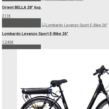
Orient BELLA 28″ 6sp.
311
€
Προσθήκη στο καλάθι
Προσθήκη στο καλάθι
Lombardo Levanzo Sport E-Bike 26″
1,249
€
Προσθήκη στο καλάθι
Αυτό
το
προϊόν
έχει
πολλαπλές
παραλλαγές.
Οι
επιλογές
μπορούν
να
επιλεγούν
στη
σελίδα