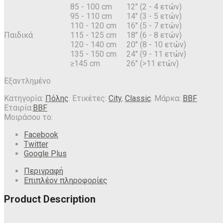
85 - 100 cm
12" (2 - 4 ετών)
95 - 110 cm
14" (3 - 5 ετών)
110 - 120 cm
16" (5 - 7 ετών)
Παιδικά
115 - 125 cm
18" (6 - 8 ετών)
120 - 140 cm
20" (8 - 10 ετών)
135 - 150 cm
24" (9 - 11 ετών)
≥145 cm
26" (>11 ετών)
Εξαντλημένο
Κατηγορία:
Πόλης
.
Ετικέτες:
City
,
Classic
.
Μάρκα:
BBF
Εταιρία:
BBF
Μοιράσου το:
Facebook
Twitter
Google Plus
Περιγραφή
Επιπλέον πληροφορίες
Product Description