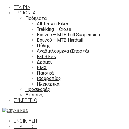
ΕΤΑΙΡΙΑ
ΠΡΟΙΟΝΤΑ
Ποδήλατα
All Terrain Bikes
Trekking – Cross
Βουνού – MTB Full Suspension
Βουνού – MTB Hardtail
Πόλης
Αναδιπλούμενα (Σπαστά)
Fat Bikes
Δρόμου
ΒΜΧ
Παιδικά
Ισορροπίας
Ηλεκτρικά
Προσφορές
Εταιρίες
ΣΥΝΕΡΓΕΙΟ
ΕΝΟΙΚΙΑΣΗ
ΠΕΡΙΉΓΗΣΗ