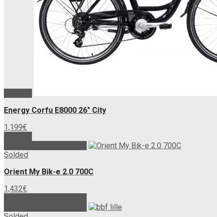
του
προϊόντος
Επιλογή
Energy Corfu E8000 26″ City
1,199
€
Αυτό
Επιλογή
το
Διαβάστε περισσότερα
προϊόν
Solded
έχει
Orient My Bik-e 2.0 700C
πολλαπλές
παραλλαγές.
1,432
€
Οι
Διαβάστε περισσότερα
επιλογές
Διαβάστε περισσότερα
μπορούν
Solded