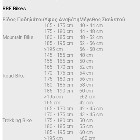
BBF Bikes
Είδος Ποδηλάτου
Ύψος Αναβάτη
Μέγεθος Σκελετού
165 - 175 cm
40 - 44 cm
175 - 180 cm
44 - 48 cm
Mountain Bike
180 - 185 cm
48 - 52 cm
185 - 195 cm
52 - 56 cm
≥195 cm
56 - 58 cm
145 - 155 cm
48 cm
155 - 165 cm
50 cm
165 - 170 cm
52 cm
170 - 175 cm
54 cm
Road Bike
175 - 180 cm
56 cm
180 - 185 cm
58 cm
185 - 190 cm
60 cm
>195 cm
≥62 cm
165 cm
42 cm
165 - 170 cm
42 - 45 cm
170 - 175 cm
43 - 45 cm
Trekking Bike
175 - 180 cm
50 cm
180 - 185 cm
55 cm
185 - 195 cm
60 cm
≥195 cm
≥60 cm