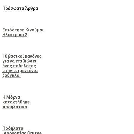
Πρόσφατα Άρθρα
Επιδότηση Κινούμαι
Ηλεκτρικά 2
10 βασικοί κανόνες
για να επιβιώσει
ένας ποδηλάτης
στην τσιμεντένια
ζούγκλα!
Η Μόρνα
κατακτήθηκε
ποδηλατικά
Ποδήλατα
ισορροπίας Cruzee