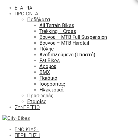
ΕΤΑΙΡΙΑ
ΠΡΟΙΟΝΤΑ
Ποδήλατα
All Terrain Bikes
Trekking – Cross
Βουνού – MTB Full Suspension
Βουνού – MTB Hardtail
Πόλης
Αναδιπλούμενα (Σπαστά)
Fat Bikes
Δρόμου
ΒΜΧ
Παιδικά
Ισορροπίας
Ηλεκτρικά
Προσφορές
Εταιρίες
ΣΥΝΕΡΓΕΙΟ
ΕΝΟΙΚΙΑΣΗ
ΠΕΡΙΉΓΗΣΗ