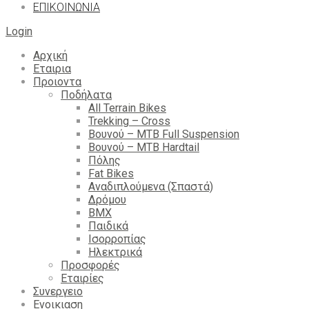
ΕΠΙΚΟΙΝΩΝΙΑ
Login
Αρχική
Εταιρια
Προιοντα
Ποδήλατα
All Terrain Bikes
Trekking – Cross
Βουνού – MTB Full Suspension
Βουνού – MTB Hardtail
Πόλης
Fat Bikes
Αναδιπλούμενα (Σπαστά)
Δρόμου
BMX
Παιδικά
Ισορροπίας
Ηλεκτρικά
Προσφορές
Εταιρίες
Συνεργειο
Ενοικιαση