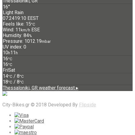
Thessaloniki, GR
16°
Light Rain
07:24
19:10 EEST
Feels like: 15
°C
Wind: 11
ESE
km/h
Humidity: 84
%
Pressure: 1012.19
mbar
UV index: 0
10
11
h
h
16
°C
16
°C
Fri
Sat
14
/ 8
°C
°C
18
/ 8
°C
°C
Thessaloniki, GR
weather forecast ▸
City-Bikes.gr © 2018 Developed By
Flipside