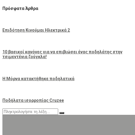
Πρόσφατα Άρθρα
Επιδότηση Κινούμαι Ηλεκτρικά 2
10 βασικοί κανόνες για να επιβιώσει ένας ποδηλάτης στην
τσιμεντένια ζούγκλα!
Η Μόρνα κατακτήθηκε ποδηλατικά
Ποδήλατα ισορροπίας Cruzee