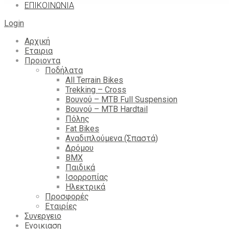
ΕΠΙΚΟΙΝΩΝΙΑ
Login
Αρχική
Εταιρια
Προιοντα
Ποδήλατα
All Terrain Bikes
Trekking – Cross
Βουνού – MTB Full Suspension
Βουνού – MTB Hardtail
Πόλης
Fat Bikes
Αναδιπλούμενα (Σπαστά)
Δρόμου
BMX
Παιδικά
Ισορροπίας
Ηλεκτρικά
Προσφορές
Εταιρίες
Συνεργειο
Ενοικιαση