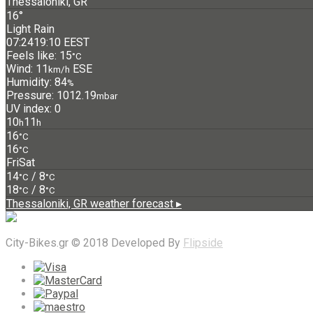
Thessaloniki, GR
16°
Light Rain
07:24
19:10 EEST
Feels like: 15
°C
Wind: 11
ESE
km/h
Humidity: 84
%
Pressure: 1012.19
mbar
UV index: 0
10
11
h
h
16
°C
16
°C
Fri
Sat
14
/ 8
°C
°C
18
/ 8
°C
°C
Thessaloniki, GR
weather forecast ▸
City-Bikes.gr © 2018 Developed By
Flipside