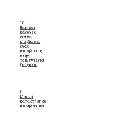
10
βασικοί
κανόνες
για να
επιβιώσει
ένας
ποδηλάτης
στην
τσιμεντένια
ζούγκλα!
Η
Μόρνα
κατακτήθηκε
ποδηλατικά