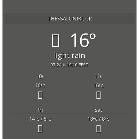
THESSALONIKI, GR
16°
light rain
07:24
19:10 EEST
10
11
h
h
16
16
°C
°C
fri
sat
14
/ 8
18
/ 8
°C
°C
°C
°C