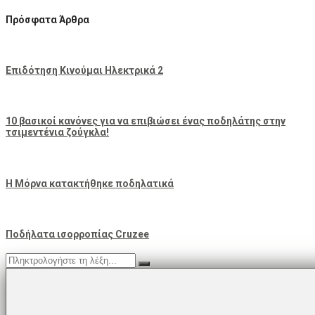
Πρόσφατα Άρθρα
Επιδότηση Κινούμαι Ηλεκτρικά 2
10 βασικοί κανόνες για να επιβιώσει ένας ποδηλάτης στην
τσιμεντένια ζούγκλα!
Η Μόρνα κατακτήθηκε ποδηλατικά
Ποδήλατα ισορροπίας Cruzee