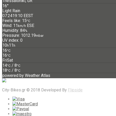
Thessaloniki, GR
16°
Light Rain
07:24
19:10 EEST
Feels like: 15
°C
Wind: 11
ESE
km/h
Humidity: 84
%
Pressure: 1012.19
mbar
UV index: 0
10
11
h
h
16
°C
16
°C
Fri
Sat
14
/ 8
°C
°C
18
/ 8
°C
°C
powered by
Weather Atlas
City-Bikes.gr © 2018 Developed By
Flipside