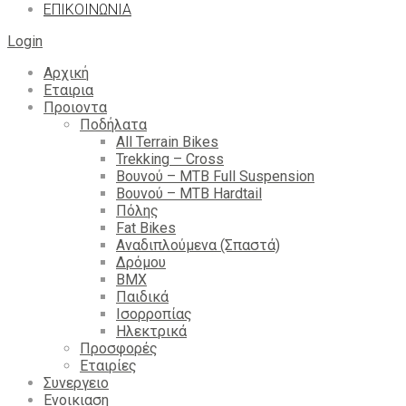
ΕΠΙΚΟΙΝΩΝΙΑ
Login
Αρχική
Εταιρια
Προιοντα
Ποδήλατα
All Terrain Bikes
Trekking – Cross
Βουνού – MTB Full Suspension
Βουνού – MTB Hardtail
Πόλης
Fat Bikes
Αναδιπλούμενα (Σπαστά)
Δρόμου
BMX
Παιδικά
Ισορροπίας
Ηλεκτρικά
Προσφορές
Εταιρίες
Συνεργειο
Ενοικιαση