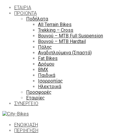
ΕΤΑΙΡΙΑ
ΠΡΟΙΟΝΤΑ
Ποδήλατα
All Terrain Bikes
Trekking – Cross
Βουνού – MTB Full Suspension
Βουνού – MTB Hardtail
Πόλης
Αναδιπλούμενα (Σπαστά)
Fat Bikes
Δρόμου
ΒΜΧ
Παιδικά
Ισορροπίας
Ηλεκτρικά
Προσφορές
Εταιρίες
ΣΥΝΕΡΓΕΙΟ
ΕΝΟΙΚΙΑΣΗ
ΠΕΡΙΉΓΗΣΗ