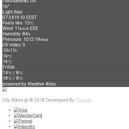
Thessaloniki, GR
16°
Light Rain
07:24
19:10 EEST
Feels like: 15
°C
Wind: 11
ESE
km/h
Humidity: 84
%
Pressure: 1012.19
mbar
UV index: 0
10
11
h
h
16
°C
16
°C
Fri
Sat
14
/ 8
°C
°C
18
/ 8
°C
°C
powered by
Weather Atlas
City-Bikes.gr © 2018 Developed By
Flipside