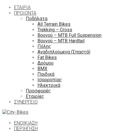
ΕΤΑΙΡΙΑ
ΠΡΟΙΟΝΤΑ
Ποδήλατα
All Terrain Bikes
Trekking – Cross
Βουνού – MTB Full Suspension
Βουνού – MTB Hardtail
Πόλης
Αναδιπλούμενα (Σπαστά)
Fat Bikes
Δρόμου
ΒΜΧ
Παιδικά
Ισορροπίας
Ηλεκτρικά
Προσφορές
Εταιρίες
ΣΥΝΕΡΓΕΙΟ
ΕΝΟΙΚΙΑΣΗ
ΠΕΡΙΉΓΗΣΗ