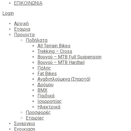
ΕΠΙΚΟΙΝΩΝΙΑ
Login
Αρχική
Εταιρια
Προιοντα
Ποδήλατα
All Terrain Bikes
Trekking – Cross
Βουνού – MTB Full Suspension
Βουνού – MTB Hardtail
Πόλης
Fat Bikes
Αναδιπλούμενα (Σπαστά)
Δρόμου
BMX
Παιδικά
Ισορροπίας
Ηλεκτρικά
Προσφορές
Εταιρίες
Συνεργειο
Ενοικιαση