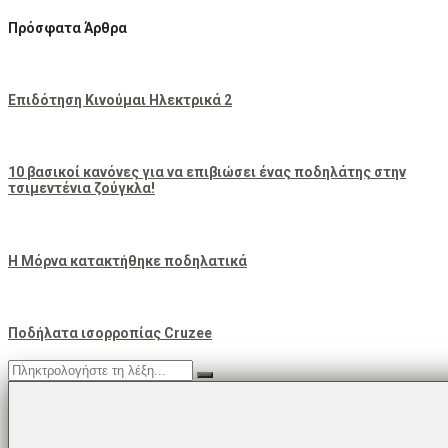
Πρόσφατα Άρθρα
Επιδότηση Κινούμαι Ηλεκτρικά 2
10 βασικοί κανόνες για να επιβιώσει ένας ποδηλάτης στην
τσιμεντένια ζούγκλα!
Η Μόρνα κατακτήθηκε ποδηλατικά
Ποδήλατα ισορροπίας Cruzee