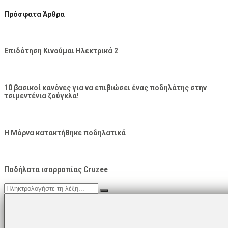
Πρόσφατα Άρθρα
Επιδότηση Κινούμαι Ηλεκτρικά 2
10 βασικοί κανόνες για να επιβιώσει ένας ποδηλάτης στην
τσιμεντένια ζούγκλα!
Η Μόρνα κατακτήθηκε ποδηλατικά
Ποδήλατα ισορροπίας Cruzee