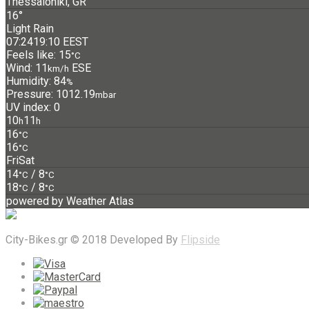
Thessaloniki, GR
16°
Light Rain
07:24
19:10 EEST
Feels like: 15
°C
Wind: 11
ESE
km/h
Humidity: 84
%
Pressure: 1012.19
mbar
UV index: 0
10
11
h
h
16
°C
16
°C
Fri
Sat
14
/ 8
°C
°C
18
/ 8
°C
°C
powered by
Weather Atlas
City-Bikes.gr © 2018 Developed By
Flipside