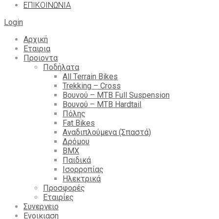
ΕΠΙΚΟΙΝΩΝΙΑ
Login
Αρχική
Εταιρια
Προιοντα
Ποδήλατα
All Terrain Bikes
Trekking – Cross
Βουνού – MTB Full Suspension
Βουνού – MTB Hardtail
Πόλης
Fat Bikes
Αναδιπλούμενα (Σπαστά)
Δρόμου
BMX
Παιδικά
Ισορροπίας
Ηλεκτρικά
Προσφορές
Εταιρίες
Συνεργειο
Ενοικιαση