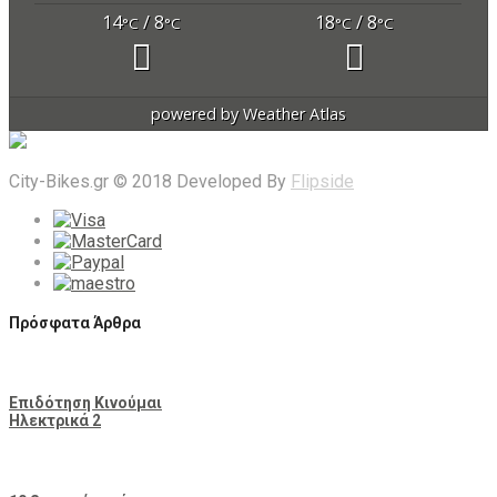
14
/ 8
18
/ 8
°C
°C
°C
°C
powered by
Weather Atlas
City-Bikes.gr © 2018 Developed By
Flipside
Πρόσφατα Άρθρα
Επιδότηση Κινούμαι
Ηλεκτρικά 2