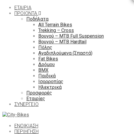
ΕΤΑΙΡΙΑ
ΠΡΟΙΟΝΤΑ
Ποδήλατα
All Terrain Bikes
Trekking – Cross
Βουνού – MTB Full Suspension
Βουνού – MTB Hardtail
Πόλης
Αναδιπλούμενα (Σπαστά)
Fat Bikes
Δρόμου
ΒΜΧ
Παιδικά
Ισορροπίας
Ηλεκτρικά
Προσφορές
Εταιρίες
ΣΥΝΕΡΓΕΙΟ
ΕΝΟΙΚΙΑΣΗ
ΠΕΡΙΉΓΗΣΗ