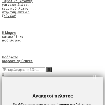
10 βασικοί κανόνες
για να επιβιώσει
ένας ποδηλάτης
στην τσιμεντένια
ζούγκλα!
Η Μόρνα
κατακτήθηκε
ποδηλατικά
Ποδήλατα
ισορροπίας Cruzee
Αγαπητοί πελάτες
Θα θέλαμε να σας ενημερώσουμε ότι λόγω του