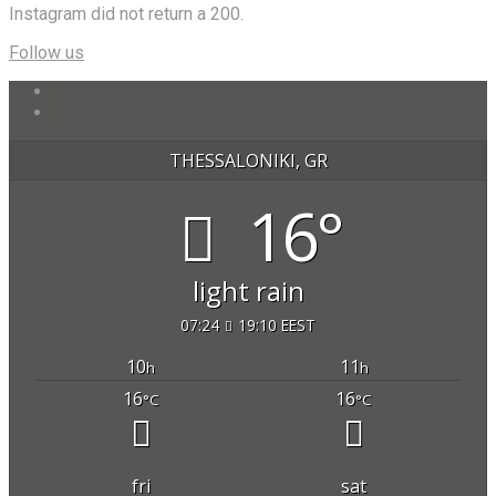
Instagram did not return a 200.
Follow us
THESSALONIKI, GR
16°
light rain
07:24
19:10 EEST
10
11
h
h
16
16
°C
°C
fri
sat