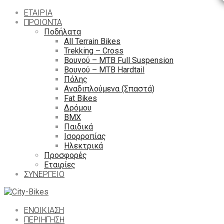
ΕΤΑΙΡΙΑ
ΠΡΟΙΟΝΤΑ
Ποδήλατα
All Terrain Bikes
Trekking – Cross
Βουνού – MTB Full Suspension
Βουνού – MTB Hardtail
Πόλης
Αναδιπλούμενα (Σπαστά)
Fat Bikes
Δρόμου
ΒΜΧ
Παιδικά
Ισορροπίας
Ηλεκτρικά
Προσφορές
Εταιρίες
ΣΥΝΕΡΓΕΙΟ
ΕΝΟΙΚΙΑΣΗ
ΠΕΡΙΉΓΗΣΗ