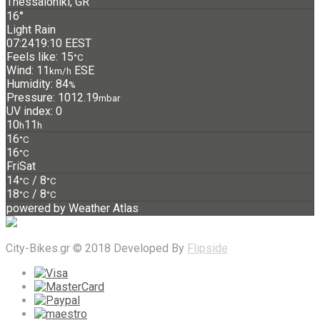
Thessaloniki, GR
16°
Light Rain
07:24
19:10 EEST
Feels like: 15
°C
Wind: 11
ESE
km/h
Humidity: 84
%
Pressure: 1012.19
mbar
UV index: 0
10
11
h
h
16
°C
16
°C
Fri
Sat
14
/ 8
°C
°C
18
/ 8
°C
°C
powered by
Weather Atlas
City-Bikes.gr © 2018 Developed By
Flipside