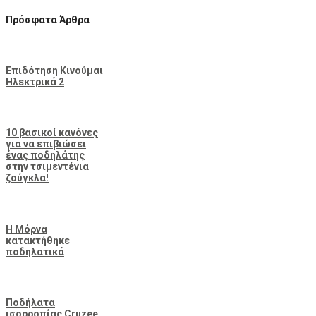
Πρόσφατα Άρθρα
Επιδότηση Κινούμαι
Ηλεκτρικά 2
10 βασικοί κανόνες
για να επιβιώσει
ένας ποδηλάτης
στην τσιμεντένια
ζούγκλα!
Η Μόρνα
κατακτήθηκε
ποδηλατικά
Ποδήλατα
ισορροπίας Cruzee