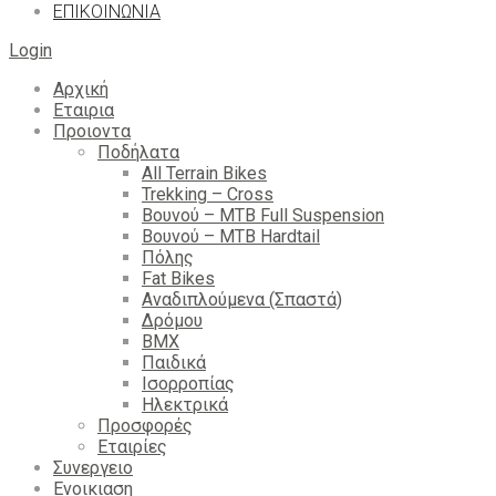
ΕΠΙΚΟΙΝΩΝΙΑ
Login
Αρχική
Εταιρια
Προιοντα
Ποδήλατα
All Terrain Bikes
Trekking – Cross
Βουνού – MTB Full Suspension
Βουνού – MTB Hardtail
Πόλης
Fat Bikes
Αναδιπλούμενα (Σπαστά)
Δρόμου
BMX
Παιδικά
Ισορροπίας
Ηλεκτρικά
Προσφορές
Εταιρίες
Συνεργειο
Ενοικιαση