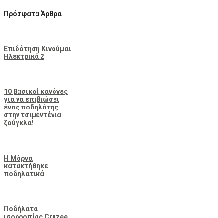
Πρόσφατα Άρθρα
Επιδότηση Κινούμαι
Ηλεκτρικά 2
10 βασικοί κανόνες
για να επιβιώσει
ένας ποδηλάτης
στην τσιμεντένια
ζούγκλα!
Η Μόρνα
κατακτήθηκε
ποδηλατικά
Ποδήλατα
ισορροπίας Cruzee