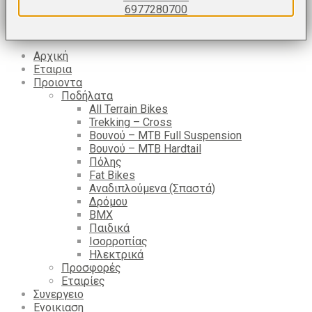
ΕΠΙΚΟΙΝΩΝΙΑ
6977280700
Login
Αρχική
Εταιρια
Προιοντα
Ποδήλατα
All Terrain Bikes
Trekking – Cross
Βουνού – MTB Full Suspension
Βουνού – MTB Hardtail
Πόλης
Fat Bikes
Αναδιπλούμενα (Σπαστά)
Δρόμου
BMX
Παιδικά
Ισορροπίας
Ηλεκτρικά
Προσφορές
Εταιρίες
Συνεργειο
Ενοικιαση