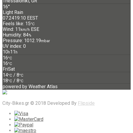
Thessaloniki, GR
16°
Light Rain
07:24
19:10 EEST
Feels like: 15
°C
Wind: 11
ESE
km/h
Humidity: 84
%
Pressure: 1012.19
mbar
UV index: 0
10
11
h
h
16
°C
16
°C
Fri
Sat
14
/ 8
°C
°C
18
/ 8
°C
°C
powered by
Weather Atlas
City-Bikes.gr © 2018 Developed By
Flipside