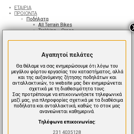
ΕΤΑΙΡΙΑ
ΠΡΟΙΟΝΤΑ
Ποδήλατα
All Terrain Bikes
Trekking – Cross
Βουνού – MTB Full Suspension
Βουνού – MTB Hardtail
Πόλης
Αναδιπλούμενα (Σπαστά)
Αγαπητοί πελάτες
Fat Bikes
Δρόμου
Θα θέλαμε να σας ενημερώσουμε ότι λόγω του
ΒΜΧ
μεγάλου φόρτου εργασίας του καταστήματος, αλλά
Παιδικά
και της αυξανόμενης ζήτησης ποδηλάτων και
Ισορροπίας
ανταλλακτικών, το website μας δεν ενημερώνεται
Ηλεκτρικά
σχετικά με τη διαθεσιμότητα τους.
Προσφορές
Σας προτρέπουμε να επικοινωνήσετε τηλεφωνικά
Εταιρίες
μαζί μας, για πληροφορίες σχετικά με τα διαθέσιμα
ΣΥΝΕΡΓΕΙΟ
ποδήλατα και ανταλλακτικά, καθώς το στοκ μας
ανανεώνεται καθημερινά.
Τηλέφωνα επικοινωνίας
:
ΕΝΟΙΚΙΑΣΗ
ΠΕΡΙΉΓΗΣΗ
231 4035128