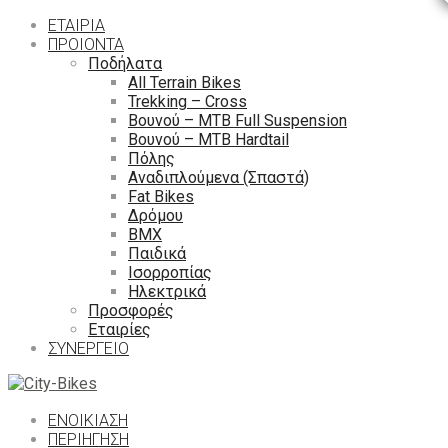
ΕΤΑΙΡΙΑ
ΠΡΟΙΟΝΤΑ
Ποδήλατα
All Terrain Bikes
Trekking – Cross
Βουνού – MTB Full Suspension
Βουνού – MTB Hardtail
Πόλης
Αναδιπλούμενα (Σπαστά)
Fat Bikes
Δρόμου
ΒΜΧ
Παιδικά
Ισορροπίας
Ηλεκτρικά
Προσφορές
Εταιρίες
ΣΥΝΕΡΓΕΙΟ
ΕΝΟΙΚΙΑΣΗ
ΠΕΡΙΉΓΗΣΗ