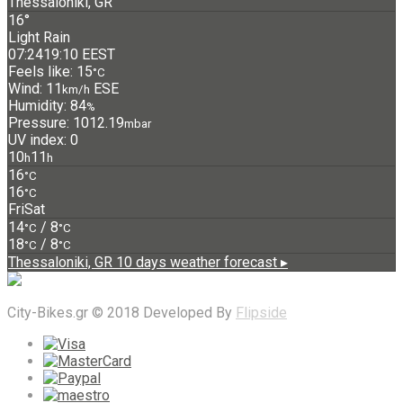
Thessaloniki, GR
16°
Light Rain
07:24
19:10 EEST
Feels like: 15
°C
Wind: 11
ESE
km/h
Humidity: 84
%
Pressure: 1012.19
mbar
UV index: 0
10
11
h
h
16
°C
16
°C
Fri
Sat
14
/ 8
°C
°C
18
/ 8
°C
°C
Thessaloniki, GR
10 days weather forecast ▸
City-Bikes.gr © 2018 Developed By
Flipside