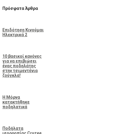
Πρόσφατα Άρθρα
Επιδότηση Κινούμαι
Ηλεκτρικά 2
10 βασικοί κανόνες
για να επιβιώσει
ένας ποδηλάτης
στην τσιμεντένια
ζούγκλα!
Η Μόρνα
κατακτήθηκε
ποδηλατικά
Ποδήλατα
ισορροπίας Cruzee