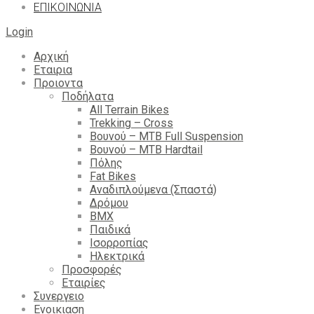
ΕΠΙΚΟΙΝΩΝΙΑ
Login
Αρχική
Εταιρια
Προιοντα
Ποδήλατα
All Terrain Bikes
Trekking – Cross
Βουνού – MTB Full Suspension
Βουνού – MTB Hardtail
Πόλης
Fat Bikes
Αναδιπλούμενα (Σπαστά)
Δρόμου
BMX
Παιδικά
Ισορροπίας
Ηλεκτρικά
Προσφορές
Εταιρίες
Συνεργειο
Ενοικιαση