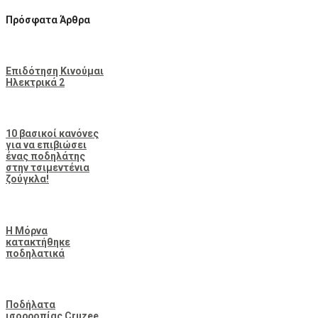
Πρόσφατα Άρθρα
Επιδότηση Κινούμαι
Ηλεκτρικά 2
10 βασικοί κανόνες
για να επιβιώσει
ένας ποδηλάτης
στην τσιμεντένια
ζούγκλα!
Η Μόρνα
κατακτήθηκε
ποδηλατικά
Ποδήλατα
ισορροπίας Cruzee