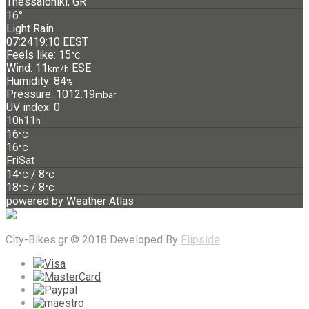
Thessaloniki, GR
16°
Light Rain
07:24
19:10 EEST
Feels like: 15
°C
Wind: 11
ESE
km/h
Humidity: 84
%
Pressure: 1012.19
mbar
UV index: 0
10
11
h
h
16
°C
16
°C
Fri
Sat
14
/ 8
°C
°C
18
/ 8
°C
°C
powered by
Weather Atlas
City-Bikes.gr © 2018 Developed By
Flipside