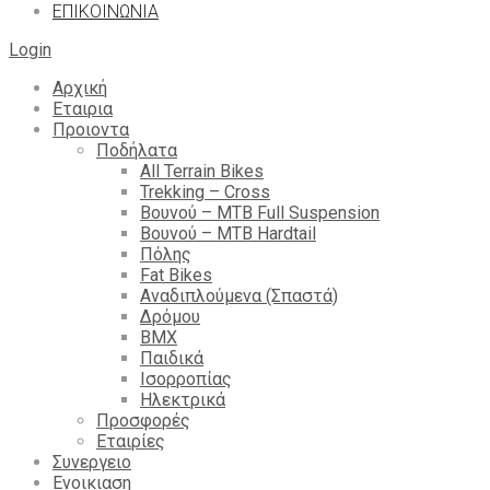
ΕΠΙΚΟΙΝΩΝΙΑ
Login
Αρχική
Εταιρια
Προιοντα
Ποδήλατα
All Terrain Bikes
Trekking – Cross
Βουνού – MTB Full Suspension
Βουνού – MTB Hardtail
Πόλης
Fat Bikes
Αναδιπλούμενα (Σπαστά)
Δρόμου
BMX
Παιδικά
Ισορροπίας
Ηλεκτρικά
Προσφορές
Εταιρίες
Συνεργειο
Ενοικιαση