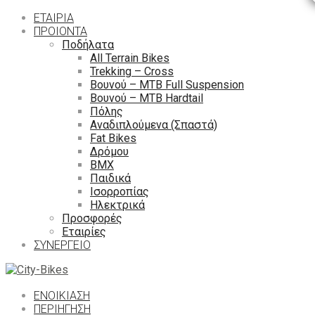
ΕΤΑΙΡΙΑ
ΠΡΟΙΟΝΤΑ
Ποδήλατα
All Terrain Bikes
Trekking – Cross
Βουνού – MTB Full Suspension
Βουνού – MTB Hardtail
Πόλης
Αναδιπλούμενα (Σπαστά)
Fat Bikes
Δρόμου
ΒΜΧ
Παιδικά
Ισορροπίας
Ηλεκτρικά
Προσφορές
Εταιρίες
ΣΥΝΕΡΓΕΙΟ
ΕΝΟΙΚΙΑΣΗ
ΠΕΡΙΉΓΗΣΗ