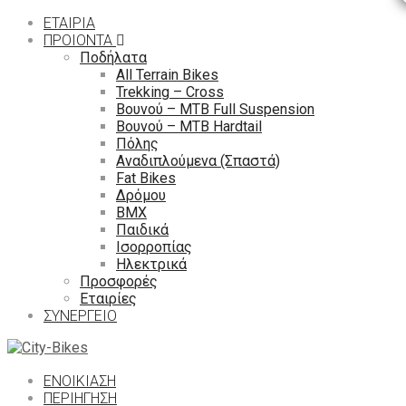
ΕΤΑΙΡΙΑ
ΠΡΟΙΟΝΤΑ
Ποδήλατα
All Terrain Bikes
Trekking – Cross
Βουνού – MTB Full Suspension
Βουνού – MTB Hardtail
Πόλης
Αναδιπλούμενα (Σπαστά)
Fat Bikes
Δρόμου
ΒΜΧ
Παιδικά
Ισορροπίας
Ηλεκτρικά
Προσφορές
Εταιρίες
ΣΥΝΕΡΓΕΙΟ
ΕΝΟΙΚΙΑΣΗ
ΠΕΡΙΉΓΗΣΗ