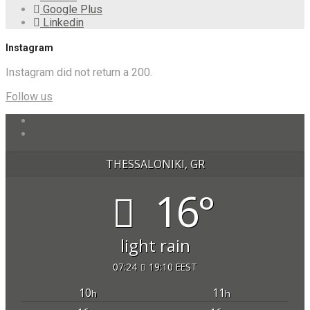
Google Plus
Linkedin
Instagram
Instagram did not return a 200.
Follow us
THESSALONIKI, GR
16°
light rain
07:24
19:10 EEST
10
11
h
h