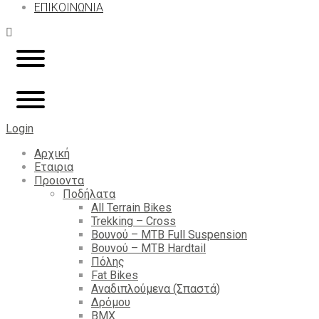
ΕΠΙΚΟΙΝΩΝΙΑ
Login
Αρχική
Εταιρια
Προιοντα
Ποδήλατα
All Terrain Bikes
Trekking – Cross
Βουνού – MTB Full Suspension
Βουνού – MTB Hardtail
Πόλης
Fat Bikes
Αναδιπλούμενα (Σπαστά)
Δρόμου
BMX