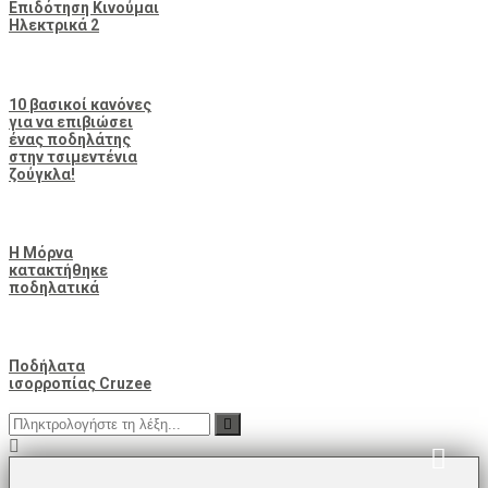
Επιδότηση Κινούμαι
Ηλεκτρικά 2
10 βασικοί κανόνες
για να επιβιώσει
ένας ποδηλάτης
στην τσιμεντένια
ζούγκλα!
Η Μόρνα
κατακτήθηκε
ποδηλατικά
Ποδήλατα
ισορροπίας Cruzee