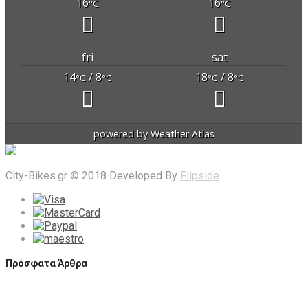
16
16
°C
°C
fri
sat
14
/ 8
18
/ 8
°C
°C
°C
°C
powered by
Weather Atlas
City-Bikes.gr © 2018 Developed By
Flipside
Πρόσφατα Άρθρα