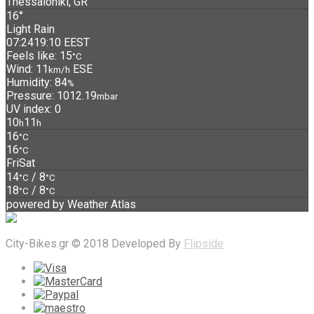
Thessaloniki, GR
16°
Light Rain
07:24
19:10 EEST
Feels like: 15
°C
Wind: 11
ESE
km/h
Humidity: 84
%
Pressure: 1012.19
mbar
UV index: 0
10
11
h
h
16
°C
16
°C
Fri
Sat
14
/ 8
°C
°C
18
/ 8
°C
°C
powered by
Weather Atlas
City-Bikes.gr © 2018 Developed By
Flipside