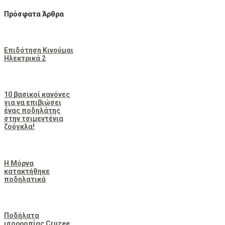
Πρόσφατα Άρθρα
Επιδότηση Κινούμαι
Ηλεκτρικά 2
10 βασικοί κανόνες
για να επιβιώσει
ένας ποδηλάτης
στην τσιμεντένια
ζούγκλα!
Η Μόρνα
κατακτήθηκε
ποδηλατικά
Ποδήλατα
ισορροπίας Cruzee