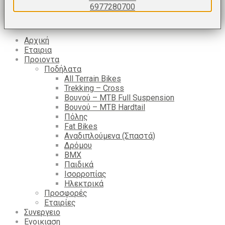
ΕΠΙΚΟΙΝΩΝΙΑ
6977280700
Login
Αρχική
Εταιρια
Προιοντα
Ποδήλατα
All Terrain Bikes
Trekking – Cross
Βουνού – MTB Full Suspension
Βουνού – MTB Hardtail
Πόλης
Fat Bikes
Αναδιπλούμενα (Σπαστά)
Δρόμου
BMX
Παιδικά
Ισορροπίας
Ηλεκτρικά
Προσφορές
Εταιρίες
Συνεργειο
Ενοικιαση