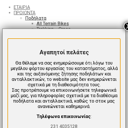
ΕΤΑΙΡΙΑ
ΠΡΟΙΟΝΤΑ
Ποδήλατα
All Terrain Bikes
Trekking – Cross
Βουνού – MTB Full Suspension
Βουνού – MTB Hardtail
Πόλης
Αναδιπλούμενα (Σπαστά)
Αγαπητοί πελάτες
Fat Bikes
Δρόμου
Θα θέλαμε να σας ενημερώσουμε ότι λόγω του
ΒΜΧ
μεγάλου φόρτου εργασίας του καταστήματος, αλλά
Παιδικά
και της αυξανόμενης ζήτησης ποδηλάτων και
Ισορροπίας
ανταλλακτικών, το website μας δεν ενημερώνεται
Ηλεκτρικά
σχετικά με τη διαθεσιμότητα τους.
Προσφορές
Σας προτρέπουμε να επικοινωνήσετε τηλεφωνικά
Εταιρίες
μαζί μας, για πληροφορίες σχετικά με τα διαθέσιμα
ΣΥΝΕΡΓΕΙΟ
ποδήλατα και ανταλλακτικά, καθώς το στοκ μας
ανανεώνεται καθημερινά.
Τηλέφωνα επικοινωνίας
:
ΕΝΟΙΚΙΑΣΗ
ΠΕΡΙΉΓΗΣΗ
231 4035128