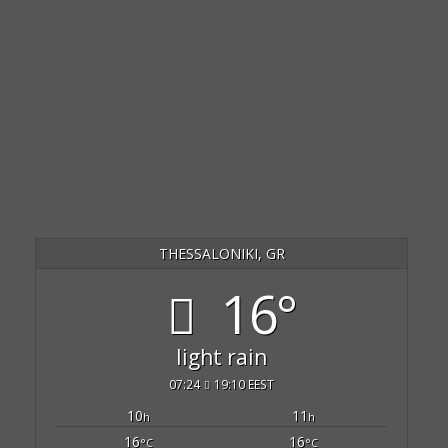
THESSALONIKI, GR
16°
light rain
07:24
19:10 EEST
10
11
h
h
16
16
°C
°C