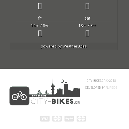
fri
sat
14
/ 8
18
/ 8
°C
°C
°C
°C
powered by
Weather Atlas
CITY-BIKES.GR © 2018
DEVELOPED BY
FLIPSIDE