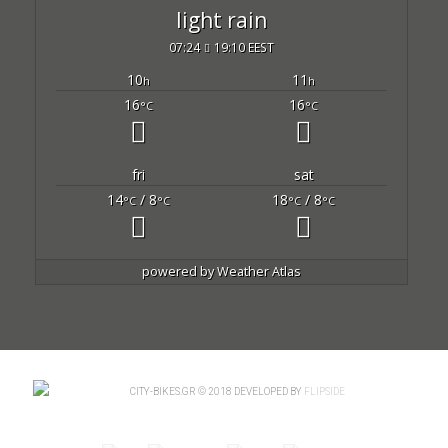
light rain
07:24
19:10 EEST
10
11
h
h
16
16
°C
°C
fri
sat
14
/ 8
18
/ 8
°C
°C
°C
°C
powered by
Weather Atlas
CITY-BIKES.GR © 2018 DEVELOPED BY
FLIPSIDE