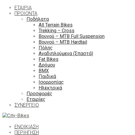
ΕΤΑΙΡΙΑ
ΠΡΟΙΟΝΤΑ
Ποδήλατα
All Terrain Bikes
Trekking – Cross
Βουνού – MTB Full Suspension
Βουνού – MTB Hardtail
Πόλης
Αναδιπλούμενα (Σπαστά)
Fat Bikes
Δρόμου
ΒΜΧ
Παιδικά
Ισορροπίας
Ηλεκτρικά
Προσφορές
Εταιρίες
ΣΥΝΕΡΓΕΙΟ
ΕΝΟΙΚΙΑΣΗ
ΠΕΡΙΉΓΗΣΗ