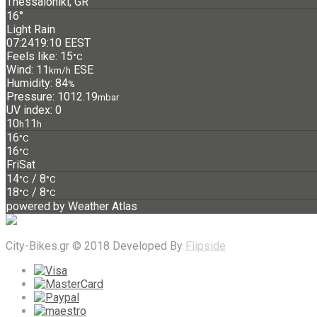
Thessaloniki, GR
16°
Light Rain
07:24
19:10 EEST
Feels like: 15
°C
Wind: 11
ESE
km/h
Humidity: 84
%
Pressure: 1012.19
mbar
UV index: 0
10
11
h
h
16
°C
16
°C
Fri
Sat
14
/ 8
°C
°C
18
/ 8
°C
°C
powered by
Weather Atlas
City-Bikes.gr © 2018 Developed By
Flipside