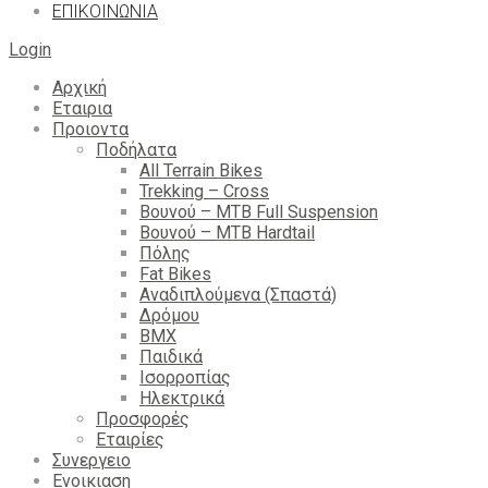
ΕΠΙΚΟΙΝΩΝΙΑ
Login
Αρχική
Εταιρια
Προιοντα
Ποδήλατα
All Terrain Bikes
Trekking – Cross
Βουνού – MTB Full Suspension
Βουνού – MTB Hardtail
Πόλης
Fat Bikes
Αναδιπλούμενα (Σπαστά)
Δρόμου
BMX
Παιδικά
Ισορροπίας
Ηλεκτρικά
Προσφορές
Εταιρίες
Συνεργειο
Ενοικιαση