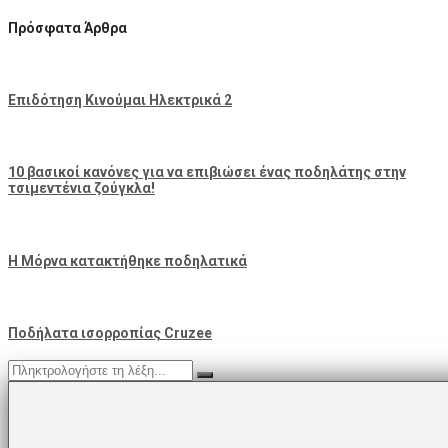
Πρόσφατα Άρθρα
Επιδότηση Κινούμαι Ηλεκτρικά 2
10 βασικοί κανόνες για να επιβιώσει ένας ποδηλάτης στην
τσιμεντένια ζούγκλα!
Η Μόρνα κατακτήθηκε ποδηλατικά
Ποδήλατα ισορροπίας Cruzee