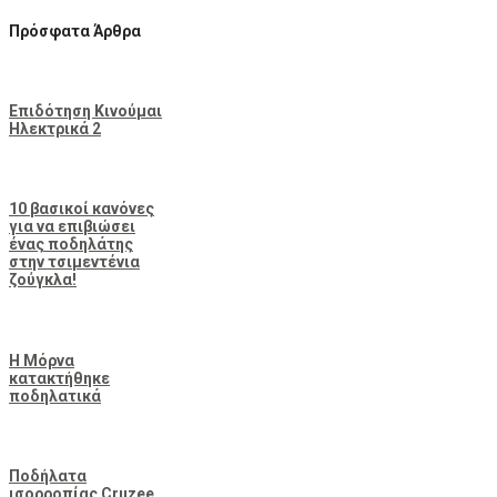
Πρόσφατα Άρθρα
Επιδότηση Κινούμαι
Ηλεκτρικά 2
10 βασικοί κανόνες
για να επιβιώσει
ένας ποδηλάτης
στην τσιμεντένια
ζούγκλα!
Η Μόρνα
κατακτήθηκε
ποδηλατικά
Ποδήλατα
ισορροπίας Cruzee