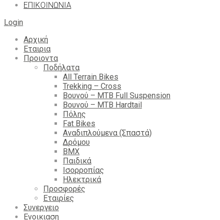
ΕΠΙΚΟΙΝΩΝΙΑ
Login
Αρχική
Εταιρια
Προιοντα
Ποδήλατα
All Terrain Bikes
Trekking – Cross
Βουνού – MTB Full Suspension
Βουνού – MTB Hardtail
Πόλης
Fat Bikes
Αναδιπλούμενα (Σπαστά)
Δρόμου
BMX
Παιδικά
Ισορροπίας
Ηλεκτρικά
Προσφορές
Εταιρίες
Συνεργειο
Ενοικιαση