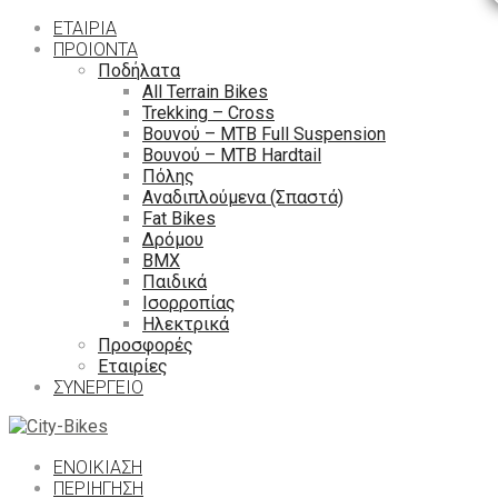
ΕΤΑΙΡΙΑ
ΠΡΟΙΟΝΤΑ
Ποδήλατα
All Terrain Bikes
Trekking – Cross
Βουνού – MTB Full Suspension
Βουνού – MTB Hardtail
Πόλης
Αναδιπλούμενα (Σπαστά)
Fat Bikes
Δρόμου
ΒΜΧ
Παιδικά
Ισορροπίας
Ηλεκτρικά
Προσφορές
Εταιρίες
ΣΥΝΕΡΓΕΙΟ
ΕΝΟΙΚΙΑΣΗ
ΠΕΡΙΉΓΗΣΗ