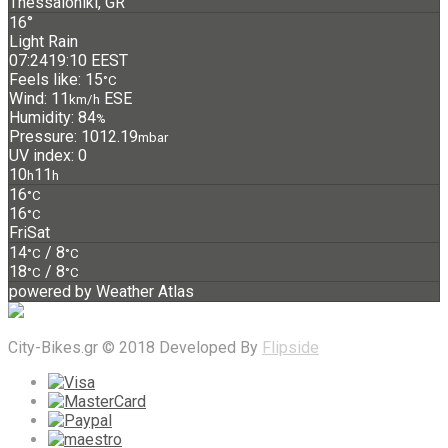
Thessaloniki, GR
16°
Light Rain
07:24
19:10 EEST
Feels like: 15
°C
Wind: 11
ESE
km/h
Humidity: 84
%
Pressure: 1012.19
mbar
UV index: 0
10
11
h
h
16
°C
16
°C
Fri
Sat
14
/ 8
°C
°C
18
/ 8
°C
°C
powered by
Weather Atlas
City-Bikes.gr © 2018 Developed By
Flipside