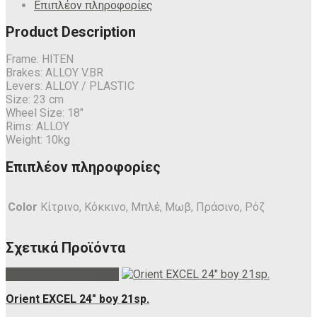
Επιπλέον πληροφορίες
Product Description
Frame:
HITEN
Brakes:
ALLOY V.BR
Levers:
ALLOY / PLASTIC
Size:
23 cm
Wheel Size:
18″
Rims:
ALLOY
Weight:
10kg
Επιπλέον πληροφορίες
Color
Κίτρινο, Κόκκινο, Μπλέ, Μωβ, Πράσινο, Ρόζ
Σχετικά Προϊόντα
Προσθήκη στο καλάθι
Orient EXCEL 24″ boy 21sp.