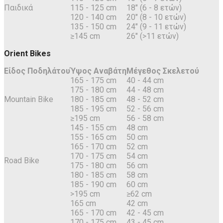
Παιδικά
115 - 125 cm
18" (6 - 8 ετών)
120 - 140 cm
20" (8 - 10 ετών)
135 - 150 cm
24" (9 - 11 ετών)
≥145 cm
26" (>11 ετών)
Orient Bikes
Είδος Ποδηλάτου
Ύψος Αναβάτη
Μέγεθος Σκελετού
165 - 175 cm
40 - 44 cm
175 - 180 cm
44 - 48 cm
Mountain Bike
180 - 185 cm
48 - 52 cm
185 - 195 cm
52 - 56 cm
≥195 cm
56 - 58 cm
145 - 155 cm
48 cm
155 - 165 cm
50 cm
165 - 170 cm
52 cm
170 - 175 cm
54 cm
Road Bike
175 - 180 cm
56 cm
180 - 185 cm
58 cm
185 - 190 cm
60 cm
>195 cm
≥62 cm
165 cm
42 cm
165 - 170 cm
42 - 45 cm
170 - 175 cm
43 - 45 cm