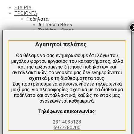
ΕΤΑΙΡΙΑ
ΠΡΟΙΟΝΤΑ
Ποδήλατα
All Terrain Bikes
Trekking – Cross
Βουνού – MTB Full Suspension
Βουνού – MTB Hardtail
Αγαπητοί πελάτες
Πόλης
Αναδιπλούμενα (Σπαστά)
Θα θέλαμε να σας ενημερώσουμε ότι λόγω του
Fat Bikes
μεγάλου φόρτου εργασίας του καταστήματος, αλλά
Δρόμου
και της αυξανόμενης ζήτησης ποδηλάτων και
ΒΜΧ
ανταλλακτικών, το website μας δεν ενημερώνεται
Παιδικά
σχετικά με τη διαθεσιμότητα τους.
Ισορροπίας
Σας προτρέπουμε να επικοινωνήσετε τηλεφωνικά
Ηλεκτρικά
μαζί μας, για πληροφορίες σχετικά με τα διαθέσιμα
Προσφορές
ποδήλατα και ανταλλακτικά, καθώς το στοκ μας
Εταιρίες
ανανεώνεται καθημερινά.
ΣΥΝΕΡΓΕΙΟ
Τηλέφωνα επικοινωνίας
:
231 4035128
ΕΝΟΙΚΙΑΣΗ
6977280700
ΠΕΡΙΉΓΗΣΗ