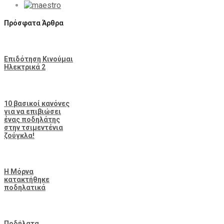
Πρόσφατα Άρθρα
Επιδότηση Κινούμαι
Ηλεκτρικά 2
10 βασικοί κανόνες
για να επιβιώσει
ένας ποδηλάτης
στην τσιμεντένια
ζούγκλα!
Η Μόρνα
κατακτήθηκε
ποδηλατικά
Ποδήλατα