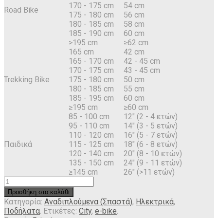
170 - 175 cm
54 cm
Road Bike
175 - 180 cm
56 cm
180 - 185 cm
58 cm
185 - 190 cm
60 cm
>195 cm
≥62 cm
165 cm
42 cm
165 - 170 cm
42 - 45 cm
170 - 175 cm
43 - 45 cm
Trekking Bike
175 - 180 cm
50 cm
180 - 185 cm
55 cm
185 - 195 cm
60 cm
≥195 cm
≥60 cm
85 - 100 cm
12" (2 - 4 ετών)
95 - 110 cm
14" (3 - 5 ετών)
110 - 120 cm
16" (5 - 7 ετών)
Παιδικά
115 - 125 cm
18" (6 - 8 ετών)
120 - 140 cm
20" (8 - 10 ετών)
135 - 150 cm
24" (9 - 11 ετών)
≥145 cm
26" (>11 ετών)
Προσθήκη στο καλάθι
Κατηγορία:
Αναδιπλούμενα (Σπαστά)
,
Ηλεκτρικά
,
Ποδήλατα
.
Ετικέτες:
City
,
e-bike
.