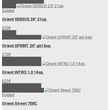
Διαβάστε περισσότερα
επιλογές
προϊόντος
του
Αυτό
Επιλογή
μπορούν
προϊόντος
το
Solded
να
προϊόν
επιλεγούν
Orient VERSUS 24″ 21sp.
έχει
στη
πολλαπλές
σελίδα
220
€
παραλλαγές.
του
Αυτό
Επιλογή
Οι
προϊόντος
το
Προσθήκη στο καλάθι
επιλογές
προϊόν
μπορούν
Orient SPRINT 20″ girl 6sp.
έχει
να
πολλαπλές
επιλεγούν
210
€
παραλλαγές.
στη
Προσθήκη στο καλάθι
Οι
σελίδα
Προσθήκη στο καλάθι
επιλογές
του
μπορούν
προϊόντος
Orient INTRO 1.0 14sp.
να
επιλεγούν
623
€
στη
Προσθήκη στο καλάθι
σελίδα
Διαβάστε περισσότερα
του
Solded
προϊόντος
Orient Street 700C