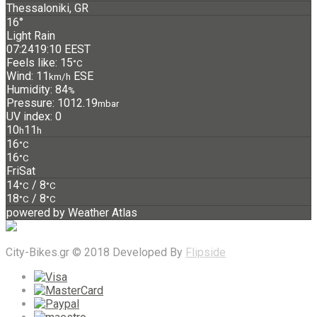
επιλεγούν
Thessaloniki, GR
στη
16°
σελίδα
Light Rain
του
07:24
19:10 EEST
προϊόντος
Feels like: 15
°C
Wind: 11
ESE
km/h
Humidity: 84
%
Pressure: 1012.19
mbar
UV index: 0
10
11
h
h
16
°C
16
°C
Fri
Sat
14
/ 8
°C
°C
18
/ 8
°C
°C
powered by
Weather Atlas
City-Bikes.gr © 2018 Developed By
Flipside