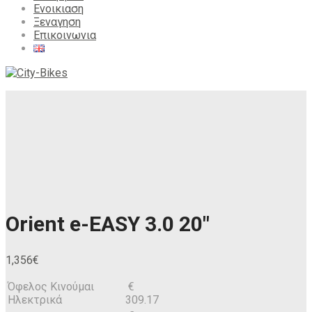
Ενοικιαση
Ξεναγηση
Επικοινωνια
Orient e-EASY 3.0 20″
1,356
€
Όφελος Κινούμαι
€
Ηλεκτρικά
309.17