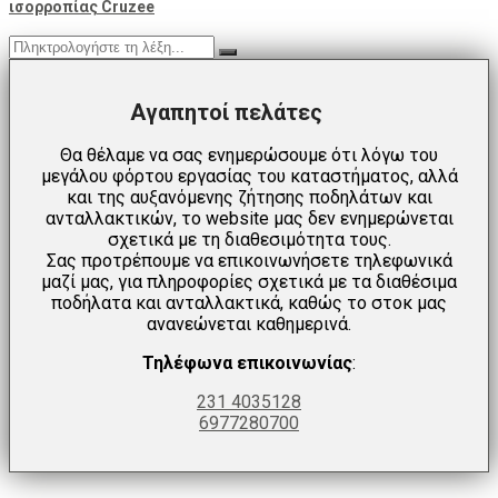
ισορροπίας Cruzee
Αγαπητοί πελάτες
Θα θέλαμε να σας ενημερώσουμε ότι λόγω του
μεγάλου φόρτου εργασίας του καταστήματος, αλλά
και της αυξανόμενης ζήτησης ποδηλάτων και
ανταλλακτικών, το website μας δεν ενημερώνεται
σχετικά με τη διαθεσιμότητα τους.
Σας προτρέπουμε να επικοινωνήσετε τηλεφωνικά
μαζί μας, για πληροφορίες σχετικά με τα διαθέσιμα
ποδήλατα και ανταλλακτικά, καθώς το στοκ μας
ανανεώνεται καθημερινά.
Τηλέφωνα επικοινωνίας
:
231 4035128
6977280700