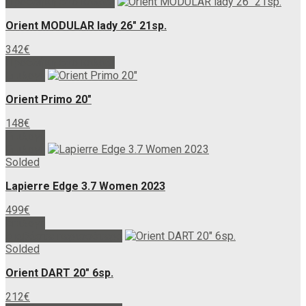
Προσθήκη στο καλάθι
επιλογές
σελίδα
μπορούν
του
Orient MODULAR lady 26″ 21sp.
να
προϊόντος
επιλεγούν
342
€
στη
Προσθήκη στο καλάθι
σελίδα
Αυτό
Επιλογή
του
το
προϊόντος
Orient Primo 20″
προϊόν
έχει
148
€
πολλαπλές
Αυτό
Επιλογή
παραλλαγές.
το
Αυτό
Επιλογή
Οι
προϊόν
το
Solded
επιλογές
έχει
προϊόν
μπορούν
Lapierre Edge 3.7 Women 2023
πολλαπλές
έχει
να
παραλλαγές.
πολλαπλές
επιλεγούν
499
€
Οι
παραλλαγές.
στη
Αυτό
Επιλογή
επιλογές
Οι
σελίδα
το
Διαβάστε περισσότερα
μπορούν
επιλογές
του
προϊόν
Solded
να
μπορούν
προϊόντος
έχει
επιλεγούν
να
Orient DART 20″ 6sp.
πολλαπλές
στη
επιλεγούν
παραλλαγές.
σελίδα
στη
212
€
Οι
του
σελίδα