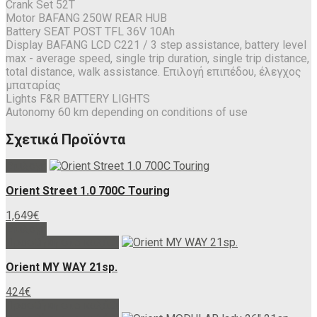
Crank Set
52T
Motor
BAFANG 250W REAR HUB
Battery
SEAT POST TFL 36V 10Ah
Display
BAFANG LCD C221 / 3 step assistance, battery level
max - average speed, single trip duration, single trip distance,
total distance, walk assistance. Επιλογή επιπέδου, έλεγχος
μπαταρίας
Lights
F&R BATTERY LIGHTS
Autonomy
60 km depending on conditions of use
Σχετικά Προϊόντα
Αυτό
Επιλογή
το
Orient Street 1.0 700C Touring
προϊόν
έχει
1,649
€
πολλαπλές
Αυτό
Επιλογή
παραλλαγές.
το
Προσθήκη στο καλάθι
Οι
προϊόν
επιλογές
Orient MY WAY 21sp.
έχει
μπορούν
πολλαπλές
να
424
€
παραλλαγές.
επιλεγούν
Προσθήκη στο καλάθι
Οι
στη