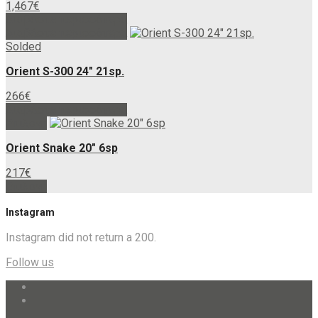
1,467
€
Διαβάστε περισσότερα
Διαβάστε περισσότερα
Solded
Orient S-300 24″ 21sp.
266
€
Διαβάστε περισσότερα
Αυτό
Επιλογή
το
Orient Snake 20″ 6sp
προϊόν
έχει
217
€
πολλαπλές
Αυτό
Επιλογή
παραλλαγές.
το
Οι
προϊόν
Instagram
επιλογές
έχει
μπορούν
Instagram did not return a 200.
πολλαπλές
να
παραλλαγές.
επιλεγούν
Follow us
Οι
στη
επιλογές
σελίδα
μπορούν
του
να
προϊόντος