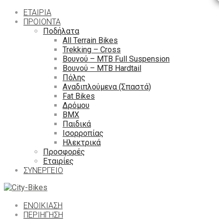
ΕΤΑΙΡΙΑ
ΠΡΟΙΟΝΤΑ
Ποδήλατα
All Terrain Bikes
Trekking – Cross
Βουνού – MTB Full Suspension
Βουνού – MTB Hardtail
Πόλης
Αναδιπλούμενα (Σπαστά)
Fat Bikes
Δρόμου
ΒΜΧ
Παιδικά
Ισορροπίας
Ηλεκτρικά
Προσφορές
Εταιρίες
ΣΥΝΕΡΓΕΙΟ
ΕΝΟΙΚΙΑΣΗ
ΠΕΡΙΉΓΗΣΗ