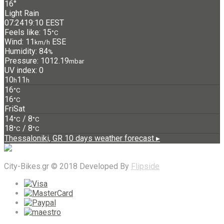
16°
Light Rain
07:24
19:10 EEST
Feels like: 15
°C
Wind: 11
ESE
km/h
Humidity: 84
%
Pressure: 1012.19
mbar
UV index: 0
10
11
h
h
16
°C
16
°C
Fri
Sat
14
/ 8
°C
°C
18
/ 8
°C
°C
Thessaloniki, GR
10 days weather forecast ▸
City-Bikes.gr © 2018 Developed By
Flipside