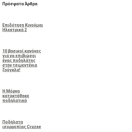
Πρόσφατα Άρθρα
Επιδότηση Κινούμαι
Ηλεκτρικά 2
10 βασικοί κανόνες
για να επιβιώσει
ένας ποδηλάτης
στην τσιμεντένια
ζούγκλα!
Η Μόρνα
κατακτήθηκε
ποδηλατικά
Ποδήλατα
ισορροπίας Cruzee