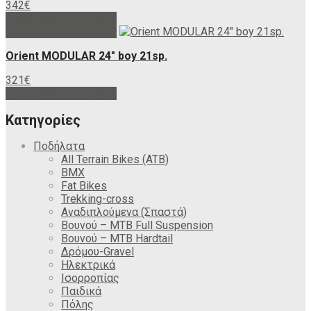
342
€
Προσθήκη στο καλάθι
Προσθήκη στο καλάθι
Orient MODULAR 24″ boy 21sp.
321
€
Προσθήκη στο καλάθι
Κατηγορίες
Ποδήλατα
All Terrain Bikes (ATB)
BMX
Fat Bikes
Trekking-cross
Αναδιπλούμενα (Σπαστά)
Βουνού – MTB Full Suspension
Βουνού – MTB Hardtail
Δρόμου-Gravel
Ηλεκτρικά
Ισορροπίας
Παιδικά
Πόλης