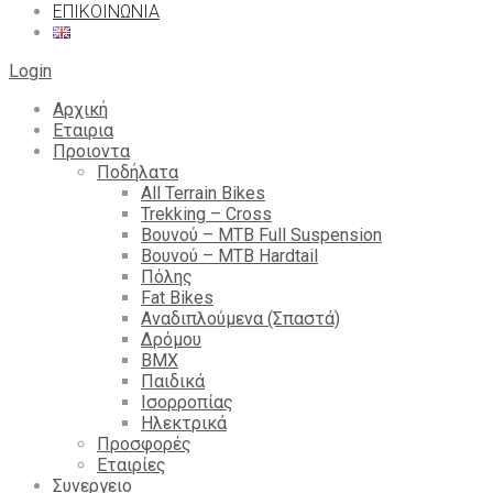
ΕΠΙΚΟΙΝΩΝΙΑ
Login
Αρχική
Εταιρια
Προιοντα
Ποδήλατα
All Terrain Bikes
Trekking – Cross
Βουνού – MTB Full Suspension
Βουνού – MTB Hardtail
Πόλης
Fat Bikes
Αναδιπλούμενα (Σπαστά)
Δρόμου
BMX
Παιδικά
Ισορροπίας
Ηλεκτρικά
Προσφορές
Εταιρίες
Συνεργειο