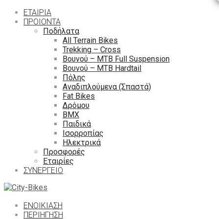
ΕΤΑΙΡΙΑ
ΠΡΟΙΟΝΤΑ
Ποδήλατα
All Terrain Bikes
Trekking – Cross
Βουνού – MTB Full Suspension
Βουνού – MTB Hardtail
Πόλης
Αναδιπλούμενα (Σπαστά)
Fat Bikes
Δρόμου
ΒΜΧ
Παιδικά
Ισορροπίας
Ηλεκτρικά
Προσφορές
Εταιρίες
ΣΥΝΕΡΓΕΙΟ
ΕΝΟΙΚΙΑΣΗ
ΠΕΡΙΉΓΗΣΗ