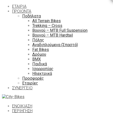
ΕΤΑΙΡΙΑ
ΠΡΟΙΟΝΤΑ
Ποδήλατα
All Terrain Bikes
Trekking – Cross
Βουνού – MTB Full Suspension
Βουνού – MTB Hardtail
Πόλης
Αναδιπλούμενα (Σπαστά)
Fat Bikes
Δρόμου
ΒΜΧ
Παιδικά
Ισορροπίας
Ηλεκτρικά
Προσφορές
Εταιρίες
ΣΥΝΕΡΓΕΙΟ
ΕΝΟΙΚΙΑΣΗ
ΠΕΡΙΉΓΗΣΗ