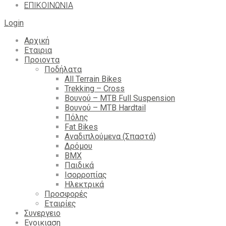
ΕΠΙΚΟΙΝΩΝΙΑ
Login
Αρχική
Εταιρια
Προιοντα
Ποδήλατα
All Terrain Bikes
Trekking – Cross
Βουνού – MTB Full Suspension
Βουνού – MTB Hardtail
Πόλης
Fat Bikes
Αναδιπλούμενα (Σπαστά)
Δρόμου
BMX
Παιδικά
Ισορροπίας
Ηλεκτρικά
Προσφορές
Εταιρίες
Συνεργειο
Ενοικιαση