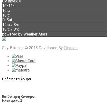
UV index: 0
10
11
h
h
16
°C
16
°C
Fri
Sat
14
/ 8
°C
°C
18
/ 8
°C
°C
powered by
Weather Atlas
City-Bikes.gr © 2018 Developed By
Flipside
Πρόσφατα Άρθρα
Επιδότηση Κινούμαι
Ηλεκτρικά 2