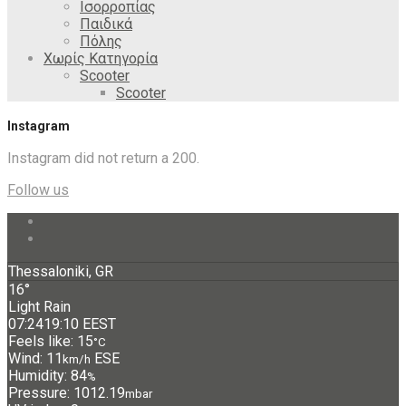
Ισορροπίας
Παιδικά
Πόλης
Χωρίς Κατηγορία
Scooter
Scooter
Instagram
Instagram did not return a 200.
Follow us
Thessaloniki, GR
16°
Light Rain
07:24
19:10 EEST
Feels like: 15
°C
Wind: 11
ESE
km/h
Humidity: 84
%
Pressure: 1012.19
mbar