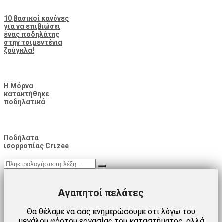
10 βασικοί κανόνες
για να επιβιώσει
ένας ποδηλάτης
στην τσιμεντένια
ζούγκλα!
Η Μόρνα
κατακτήθηκε
ποδηλατικά
Ποδήλατα
ισορροπίας Cruzee
Αγαπητοί πελάτες
Θα θέλαμε να σας ενημερώσουμε ότι λόγω του
μεγάλου φόρτου εργασίας του καταστήματος, αλλά