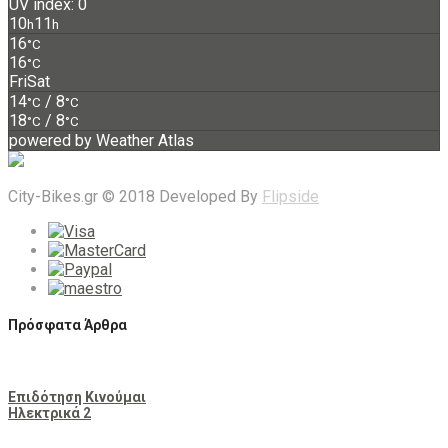
UV index: 0
10
11
h
h
16
°C
16
°C
Fri
Sat
14
/ 8
°C
°C
18
/ 8
°C
°C
powered by
Weather Atlas
City-Bikes.gr © 2018 Developed By
Flipside
Πρόσφατα Άρθρα
Επιδότηση Κινούμαι
Ηλεκτρικά 2