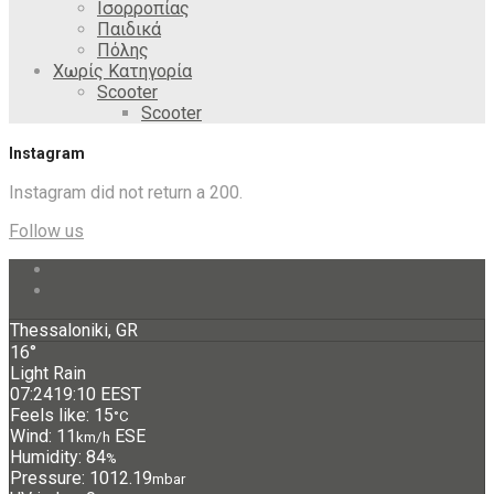
Ισορροπίας
Παιδικά
Πόλης
Χωρίς Κατηγορία
Scooter
Scooter
Instagram
Instagram did not return a 200.
Follow us
Thessaloniki, GR
16°
Light Rain
07:24
19:10 EEST
Feels like: 15
°C
Wind: 11
ESE
km/h
Humidity: 84
%
Pressure: 1012.19
mbar