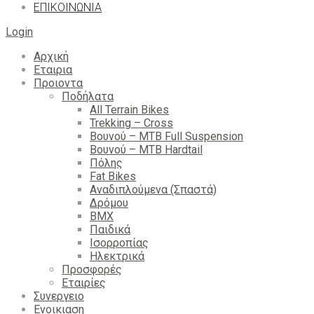
ΕΠΙΚΟΙΝΩΝΙΑ
Login
Αρχική
Εταιρια
Προιοντα
Ποδήλατα
All Terrain Bikes
Trekking – Cross
Βουνού – MTB Full Suspension
Βουνού – MTB Hardtail
Πόλης
Fat Bikes
Αναδιπλούμενα (Σπαστά)
Δρόμου
BMX
Παιδικά
Ισορροπίας
Ηλεκτρικά
Προσφορές
Εταιρίες
Συνεργειο
Ενοικιαση