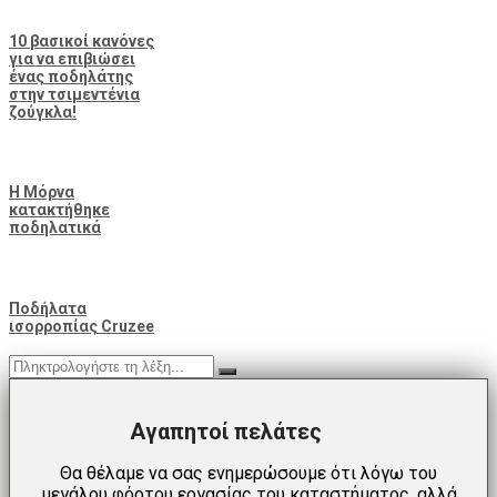
10 βασικοί κανόνες
για να επιβιώσει
ένας ποδηλάτης
στην τσιμεντένια
ζούγκλα!
Η Μόρνα
κατακτήθηκε
ποδηλατικά
Ποδήλατα
ισορροπίας Cruzee
Αγαπητοί πελάτες
Θα θέλαμε να σας ενημερώσουμε ότι λόγω του
μεγάλου φόρτου εργασίας του καταστήματος, αλλά