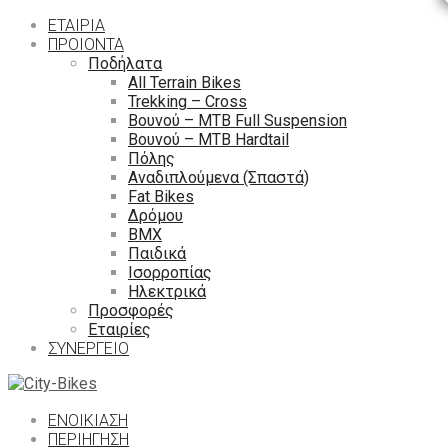
ΕΤΑΙΡΙΑ
ΠΡΟΙΟΝΤΑ
Ποδήλατα
All Terrain Bikes
Trekking – Cross
Βουνού – MTB Full Suspension
Βουνού – MTB Hardtail
Πόλης
Αναδιπλούμενα (Σπαστά)
Fat Bikes
Δρόμου
ΒΜΧ
Παιδικά
Ισορροπίας
Ηλεκτρικά
Προσφορές
Εταιρίες
ΣΥΝΕΡΓΕΙΟ
ΕΝΟΙΚΙΑΣΗ
ΠΕΡΙΉΓΗΣΗ