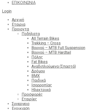
ΕΠΙΚΟΙΝΩΝΙΑ
Login
Αρχική
Εταιρια
Προιοντα
Ποδήλατα
All Terrain Bikes
Trekking – Cross
Βουνού – MTB Full Suspension
Βουνού – MTB Hardtail
Πόλης
Fat Bikes
Αναδιπλούμενα (Σπαστά)
Δρόμου
BMX
Παιδικά
Ισορροπίας
Ηλεκτρικά
Προσφορές
Εταιρίες
Συνεργειο
Ενοικιαση