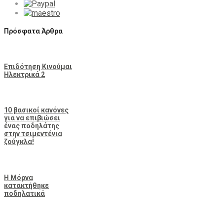
Πρόσφατα Άρθρα
Επιδότηση Κινούμαι
Ηλεκτρικά 2
10 βασικοί κανόνες
για να επιβιώσει
ένας ποδηλάτης
στην τσιμεντένια
ζούγκλα!
Η Μόρνα
κατακτήθηκε
ποδηλατικά