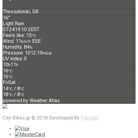
Thessaloniki, GR
16°
Light Rain
07:24
19:10 EEST
Feels like: 15
°C
Wind: 11
ESE
km/h
Humidity: 84
%
Pressure: 1012.19
mbar
UV index: 0
10
11
h
h
16
°C
16
°C
Fri
Sat
14
/ 8
°C
°C
18
/ 8
°C
°C
powered by
Weather Atlas
City-Bikes.gr © 2018 Developed By
Flipside