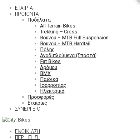
ΕΤΑΙΡΙΑ
ΠΡΟΙΟΝΤΑ
Ποδήλατα
All Terrain Bikes
Trekking – Cross
Βουνού – MTB Full Suspension
Βουνού – MTB Hardtail
Πόλης
Αναδιπλούμενα (Σπαστά)
Fat Bikes
Δρόμου
ΒΜΧ
Παιδικά
Ισορροπίας
Ηλεκτρικά
Προσφορές
Εταιρίες
ΣΥΝΕΡΓΕΙΟ
ΕΝΟΙΚΙΑΣΗ
ΠΕΡΙΉΓΗΣΗ